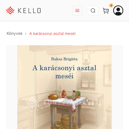
BEJELENTKEZÉS
0
Könyvek
A karácsonyi asztal meséi