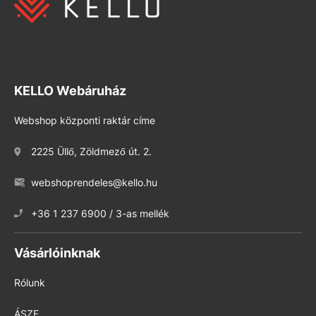
KELLO Webáruház
Webshop központi raktár címe
2225 Üllő, Zöldmező út. 2.
webshoprendeles@kello.hu
+36 1 237 6900 / 3-as mellék
Vásárlóinknak
Rólunk
ÁSZF