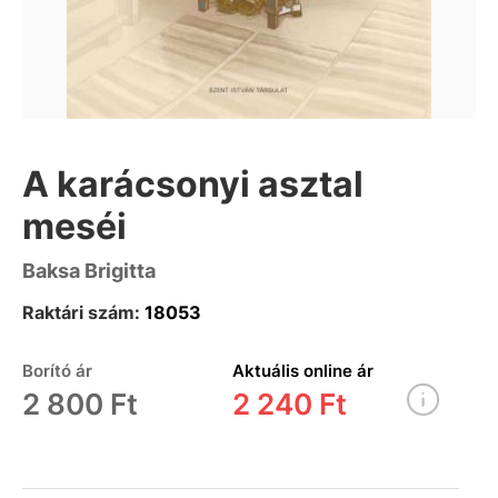
A karácsonyi asztal
meséi
Baksa Brigitta
Raktári szám:
18053
Borító ár
Aktuális online ár
2 800 Ft
2 240 Ft