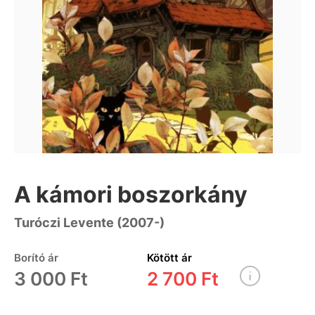
A kámori boszorkány
Turóczi Levente (2007-)
Borító ár
Kötött ár
3 000 Ft
2 700 Ft