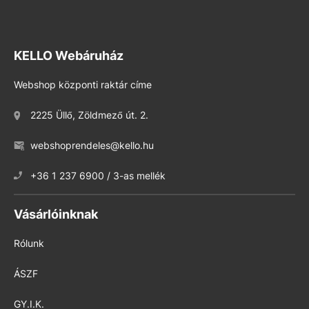
KELLO Webáruház
Webshop központi raktár címe
2225 Üllő, Zöldmező út. 2.
webshoprendeles@kello.hu
+36 1 237 6900 / 3-as mellék
Vásárlóinknak
Rólunk
ÁSZF
GY.I.K.