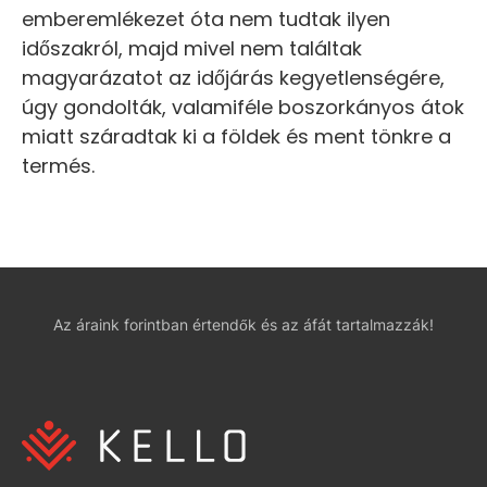
emberemlékezet óta nem tudtak ilyen
időszakról, majd mivel nem találtak
magyarázatot az időjárás kegyetlenségére,
úgy gondolták, valamiféle boszorkányos átok
miatt száradtak ki a földek és ment tönkre a
termés.
Az áraink forintban értendők és az áfát tartalmazzák!