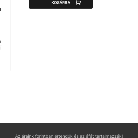
KOSÁRBA
m
a
i
Az áraink forintban értendők és az áfát tartalmazzák!