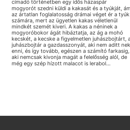
címadó történetben egy idős házaspár
mogyorót szedni küldi a kakasát és a tyúkját, á
az ártatlan foglalatosság drámai véget ér a tyúk
számára, mert az ügyetlen kakas véletlenül
mindkét szemét kiveri. A kakas a néninek a
mogyoróbokor ágát hibáztatja, az ág a mohó
kecskét, a kecske a figyelmetlen juhászbojtárt, 
juhászbojtár a gazdasszonyát, aki nem aditt nek
enni, és így tovább, egészen a számító farkasig,
aki nemcsak kivonja magát a felelősség alól, de
még egy szép hízott malacot is lerabol...