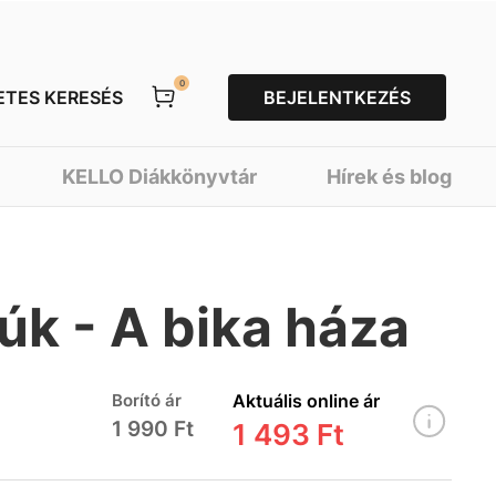
0
ETES KERESÉS
BEJELENTKEZÉS
KELLO Diákkönyvtár
Hírek és blog
úk - A bika háza
Borító ár
Aktuális online ár
1 990 Ft
1 493 Ft