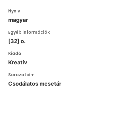
Nyelv
magyar
Egyéb információk
[32] o.
Kiadó
Kreatív
Sorozatcím
Csodálatos mesetár