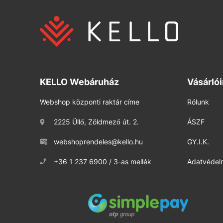
KELLO Webáruház
Vásárló
Webshop központi raktár címe
Rólunk
2225 Üllő, Zöldmező út. 2.
ÁSZF
webshoprendeles@kello.hu
GY.I.K.
+36 1 237 6900 / 3-as mellék
Adatvédelm