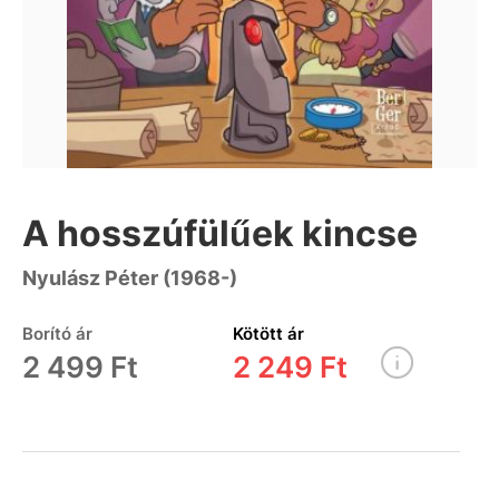
A hosszúfülűek kincse
Nyulász Péter (1968-)
Borító ár
Kötött ár
2 499 Ft
2 249 Ft