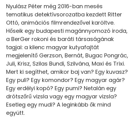
Nyulász Péter még 2016-ban mesés
tematikus detektívsorozatba kezdett Ritter
Ottó, animációs filmrendezővel karöltve.
Hőseik egy budapesti magánnyomozó iroda,
a BerGer rokoni és baráti társaságának
tagjai: a kilenc magyar kutyafajtát
megjelenítő Gerzson, Bernát, Bugac Pongrác,
Juli, Krisz, Szilas Bundi, Szilvána, Maxi és Trixi.
Mert ki segíthet, amikor baj van? Egy kuvasz?
Egy puli? Egy komondor? Egy magyar agár?
Egy erdélyi kopó? Egy pumi? Netalán egy
drótszőrű vizsla vagy egy magyar vizsla?
Esetleg egy mudi? A leginkább ők mind
együtt.