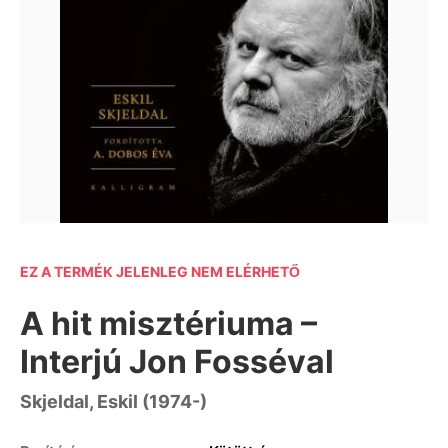
EZ A TERMÉK JELENLEG NEM ELÉRHETŐ
A hit misztériuma –
Interjú Jon Fosséval
Skjeldal, Eskil (1974-)