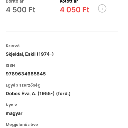
Borító ár
Kötött ár
4 500 Ft
4 050 Ft
Szerző
Skjeldal, Eskil (1974-)
ISBN
9789634685845
Egyéb szerzőség
Dobos Éva, A. (1955-) (ford.)
Nyelv
magyar
Megjelenés éve