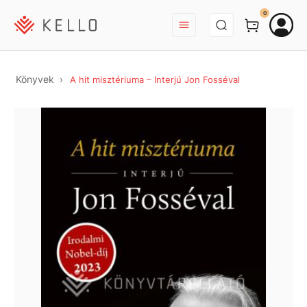
BEJELENTKEZÉS
0
Könyvek
A hit misztériuma – Interjú Jon Fosséval