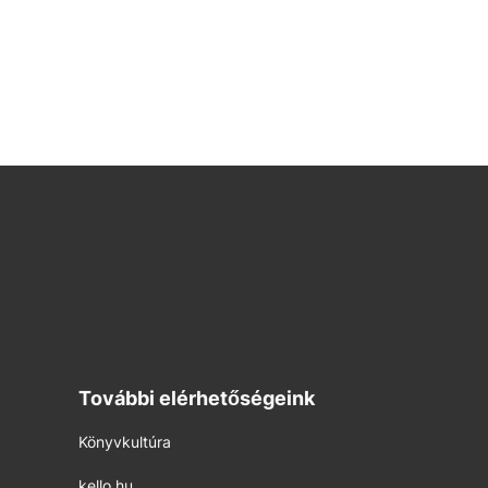
További elérhetőségeink
Könyvkultúra
kello.hu