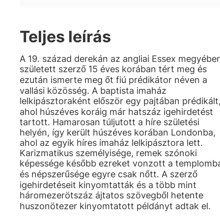
Teljes leírás
A 19. század derekán az angliai Essex megyébe
született szerző 15 éves korában tért meg és
ezután ismerte meg őt fiú prédikátor néven a
vallási közösség. A baptista imaház
lelkipásztoraként először egy pajtában prédikált
ahol húszéves koráig már hatszáz igehirdetést
tartott. Hamarosan túljutott a híre születési
helyén, így került húszéves korában Londonba,
ahol az egyik híres imaház lelkipásztora lett.
Karizmatikus személyisége, remek szónoki
képessége később ezreket vonzott a templomb
és népszerűsége egyre csak nőtt. A szerző
igehirdetéseit kinyomtatták és a több mint
háromezerötszáz ájtatos szövegből hetente
huszonötezer kinyomtatott példányt adtak el.