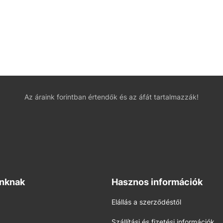
Az áraink forintban értendők és az áfát tartalmazzák!
inknak
Hasznos információk
Elállás a szerződéstől
Szállítási és fizetési információk