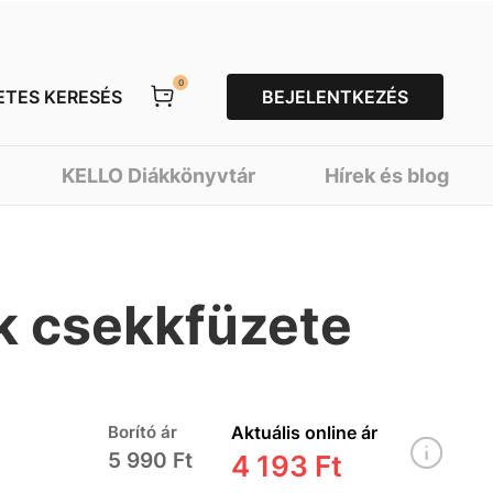
0
ETES KERESÉS
BEJELENTKEZÉS
KELLO Diákkönyvtár
Hírek és blog
k csekkfüzete
Borító ár
Aktuális online ár
5 990 Ft
4 193 Ft