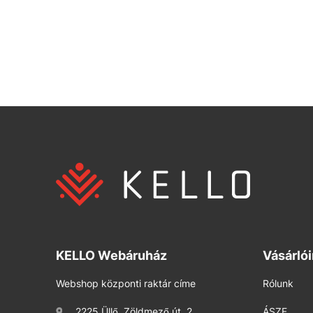
KELLO Webáruház
Vásárló
Webshop központi raktár címe
Rólunk
2225 Üllő, Zöldmező út. 2.
ÁSZF