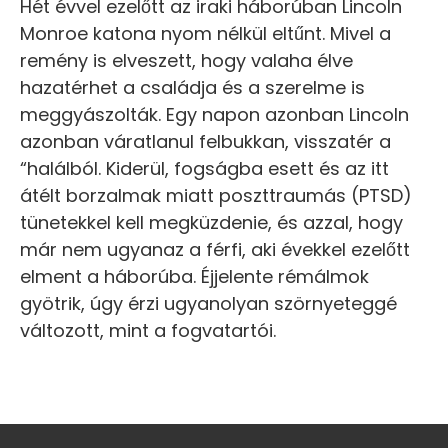
Hét évvel ezelőtt az iraki háborúban Lincoln
Monroe katona nyom nélkül eltűnt. Mivel a
remény is elveszett, hogy valaha élve
hazatérhet a családja és a szerelme is
meggyászolták. Egy napon azonban Lincoln
azonban váratlanul felbukkan, visszatér a
“halálból. Kiderül, fogságba esett és az itt
átélt borzalmak miatt poszttraumás (PTSD)
tünetekkel kell megküzdenie, és azzal, hogy
már nem ugyanaz a férfi, aki évekkel ezelőtt
elment a háborúba. Éjjelente rémálmok
gyötrik, úgy érzi ugyanolyan szörnyeteggé
változott, mint a fogvatartói.