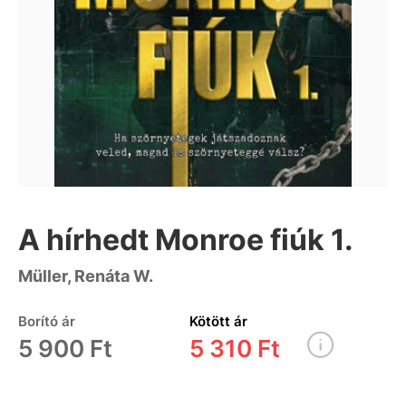
A hírhedt Monroe fiúk 1.
Müller, Renáta W.
Borító ár
Kötött ár
5 900 Ft
5 310 Ft