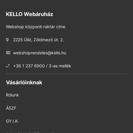
KELLO Webáruház
Webshop központi raktár címe
2225 Üllő, Zöldmező út. 2.
webshoprendeles@kello.hu
+36 1 237 6900 / 3-as mellék
Vásárlóinknak
Rólunk
ÁSZF
GY.I.K.