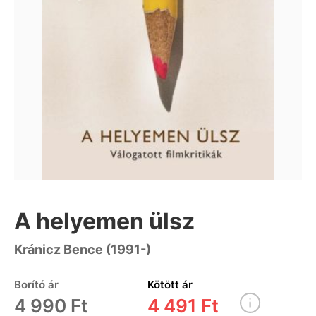
A helyemen ülsz
Kránicz Bence (1991-)
Borító ár
Kötött ár
4 990 Ft
4 491 Ft