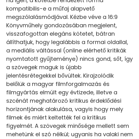
ha igen, a kötetbe rendezett forma
kompatibilis-e a műfaj alapvető
megszólalásmódjával. Kézbe véve a 16:9
Könyvműhely gondozásában megjelent,
visszafogottan elegáns kötetet, bátran
állíthatjuk, hogy legalábbis a formai oldallal,
a mediális váltással (online elérhető kritikák
nyomtatott gyűjteménye) nincs gond, sőt, így
a szövegek maguk is újabb
jelentésrétegekkel bővültek. Kirajzolódik
belőlük a magyar filmforgalmazás és
filmgyártás elmúlt egy évtizede, illetve a
szcénát meghatározó kritikus érdeklődési
horizontjának alakulása, vagyis hogy mely
filmek és miért keltették fel a kritikus
figyelmét. A szövegek minősége mellett sem
mehetünk el szó nélkül; ugyanis ha valaki nem