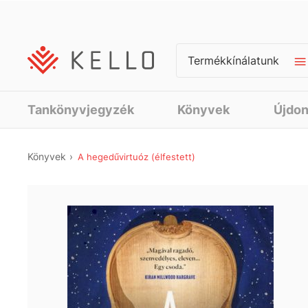
Termékkínálatunk
Tankönyvjegyzék
Könyvek
Újdo
Könyvek
A hegedűvirtuóz (élfestett)