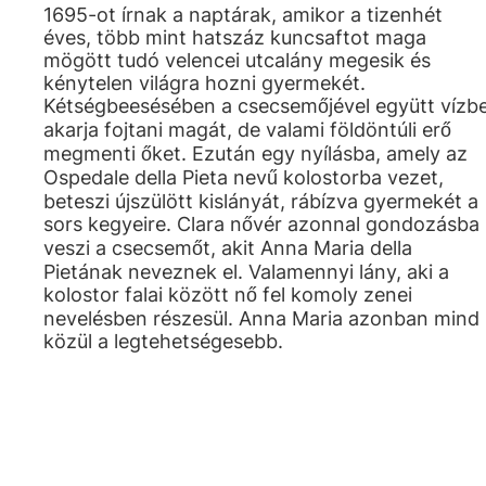
1695-ot írnak a naptárak, amikor a tizenhét
éves, több mint hatszáz kuncsaftot maga
mögött tudó velencei utcalány megesik és
kénytelen világra hozni gyermekét.
Kétségbeesésében a csecsemőjével együtt vízb
akarja fojtani magát, de valami földöntúli erő
megmenti őket. Ezután egy nyílásba, amely az
Ospedale della Pieta nevű kolostorba vezet,
beteszi újszülött kislányát, rábízva gyermekét a
sors kegyeire. Clara nővér azonnal gondozásba
veszi a csecsemőt, akit Anna Maria della
Pietának neveznek el. Valamennyi lány, aki a
kolostor falai között nő fel komoly zenei
nevelésben részesül. Anna Maria azonban mind
közül a legtehetségesebb.