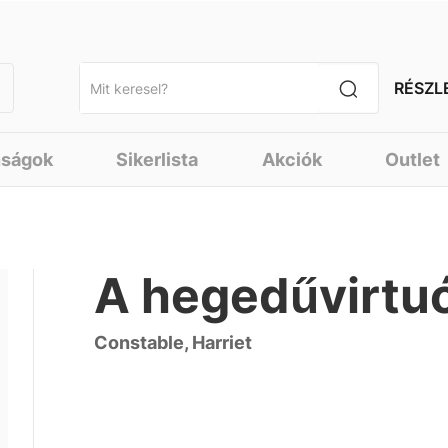
RÉSZL
nságok
Sikerlista
Akciók
Outlet
A hegedűvirtuó
Constable, Harriet