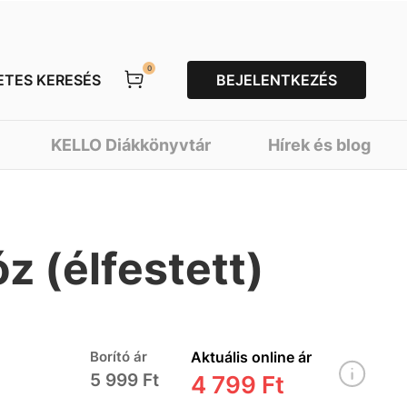
0
ETES KERESÉS
BEJELENTKEZÉS
KELLO Diákkönyvtár
Hírek és blog
z (élfestett)
Borító ár
Aktuális online ár
5 999 Ft
4 799 Ft