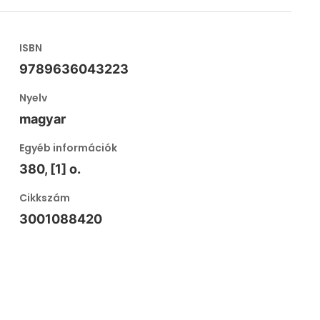
ISBN
9789636043223
Nyelv
magyar
Egyéb információk
380, [1] o.
Cikkszám
3001088420