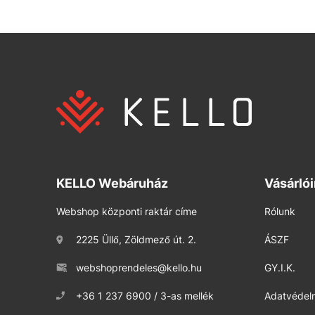
KELLO Webáruház
Vásárló
Webshop központi raktár címe
Rólunk
2225 Üllő, Zöldmező út. 2.
ÁSZF
webshoprendeles@kello.hu
GY.I.K.
+36 1 237 6900 / 3-as mellék
Adatvédelm