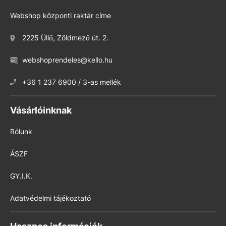
Webshop központi raktár címe
2225 Üllő, Zöldmező út. 2.
webshoprendeles@kello.hu
+36 1 237 6900 / 3-as mellék
Vásárlóinknak
Rólunk
ÁSZF
GY.I.K.
Adatvédelmi tájékoztató