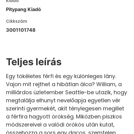
Kiadó
Pitypang Kiadó
Cikkszám
3001101748
Teljes leírás
Egy tökéletes férfi és egy különleges lány.
Vajon mit rejthet a hibátlan álca? William, a
milliárdos üzletember Seattle-be utazik, hogy
megtalálja elhunyt nevelőapja egyetlen vér
szerinti gyermekét, akit ténylegesen megillet
a férfira hagyott örökség. Miközben piszkos
módszereivel a valódi örökös után kutat,
összehozza a sors egy dacos, szemtelen,