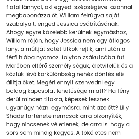
fiatal lánnyal, aki egyedi szépségével azonnal
megbabonázza őt. William felrúgva saját
szabályait, enged Jessica csábításának.
Ahogy egyre közelebb kerülnek egymáshoz,
William rájön, hogy Jessica nem egy átlagos
lány, a múltját sötét titkok rejtik, ami után a
férfi hiába nyomoz, folyton zsákutcába fut.
Merőben eltérő személyiségük, életvitelük és a
köztük lévő korkülönbség nehéz döntés elé
állítja őket. Megéri ennyit szenvedni egy
boldog kapcsolat lehetősége miatt? Ha fény
derül minden titokra, képesek lesznek
ugyanúgy nézni egymásra, mint azelőtt? Lilly
Shade története nemcsak arra bizonyíték,
hogy nincsenek véletlenek, de arra is, hogy a
sors sem mindig kegyes. A tökéletes nem