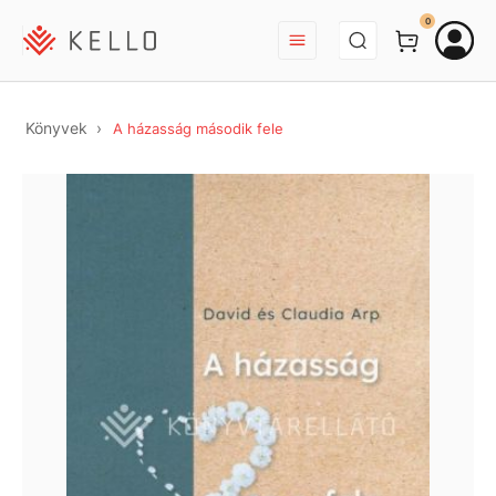
BEJELENTKEZÉS
0
Könyvek
A házasság második fele