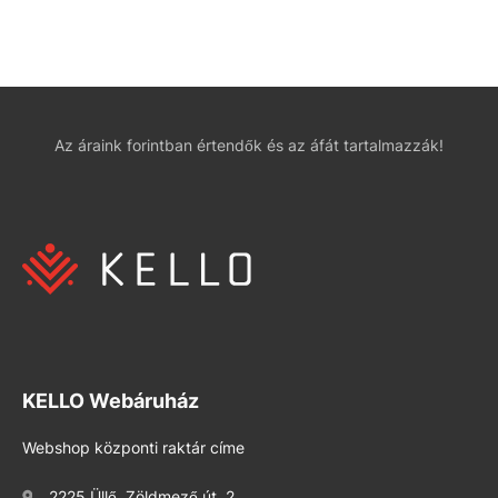
Az áraink forintban értendők és az áfát tartalmazzák!
KELLO Webáruház
Webshop központi raktár címe
2225 Üllő, Zöldmező út. 2.