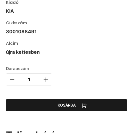
Kiadó
KIA
Cikkszám
3001088491
Alcím
újra kettesben
Darabszám
KOSÁRBA