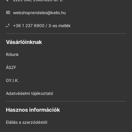
webshoprendeles@kello.hu
+36 1 237 6900 / 3-as mellék
Vásárlóinknak
Rólunk
ÁSZF
GY.I.K.
Adatvédelmi tájékoztató
Hasznos információk
Elállás a szerződéstől