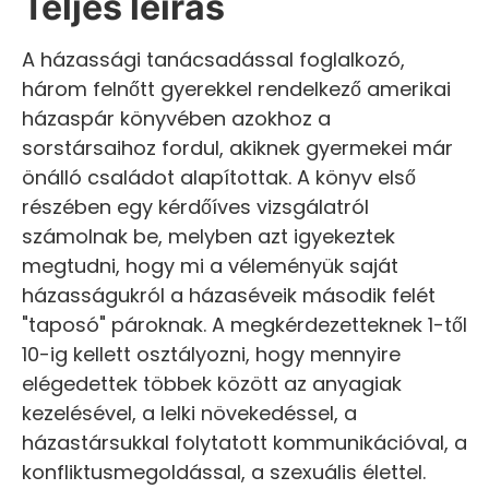
Teljes leírás
A házassági tanácsadással foglalkozó,
három felnőtt gyerekkel rendelkező amerikai
házaspár könyvében azokhoz a
sorstársaihoz fordul, akiknek gyermekei már
önálló családot alapítottak. A könyv első
részében egy kérdőíves vizsgálatról
számolnak be, melyben azt igyekeztek
megtudni, hogy mi a véleményük saját
házasságukról a házaséveik második felét
"taposó" pároknak. A megkérdezetteknek 1-től
10-ig kellett osztályozni, hogy mennyire
elégedettek többek között az anyagiak
kezelésével, a lelki növekedéssel, a
házastársukkal folytatott kommunikációval, a
konfliktusmegoldással, a szexuális élettel.