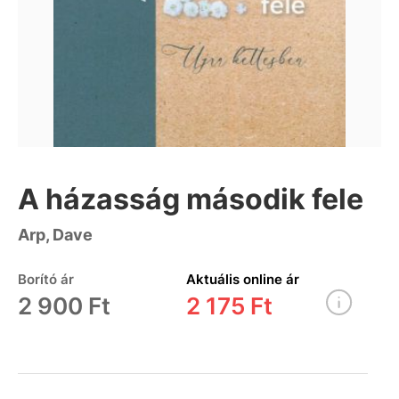
A házasság második fele
Arp, Dave
Borító ár
Aktuális online ár
2 900 Ft
2 175 Ft