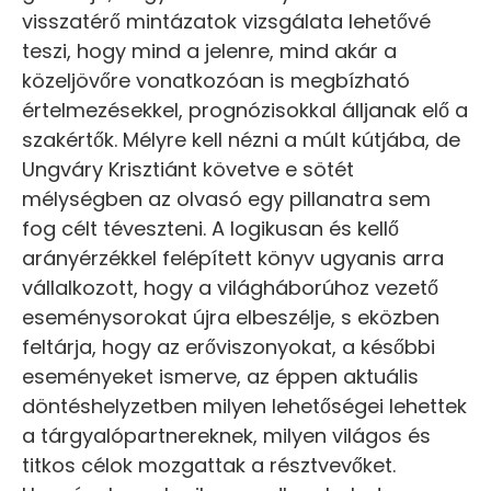
visszatérő mintázatok vizsgálata lehetővé
teszi, hogy mind a jelenre, mind akár a
közeljövőre vonatkozóan is megbízható
értelmezésekkel, prognózisokkal álljanak elő a
szakértők. Mélyre kell nézni a múlt kútjába, de
Ungváry Krisztiánt követve e sötét
mélységben az olvasó egy pillanatra sem
fog célt téveszteni. A logikusan és kellő
arányérzékkel felépített könyv ugyanis arra
vállalkozott, hogy a világháborúhoz vezető
eseménysorokat újra elbeszélje, s eközben
feltárja, hogy az erőviszonyokat, a későbbi
eseményeket ismerve, az éppen aktuális
döntéshelyzetben milyen lehetőségei lehettek
a tárgyalópartnereknek, milyen világos és
titkos célok mozgattak a résztvevőket.