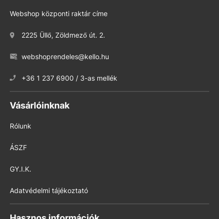
Webshop központi raktár címe
2225 Üllő, Zöldmező út. 2.
webshoprendeles@kello.hu
+36 1 237 6900 / 3-as mellék
Vásárlóinknak
Rólunk
ÁSZF
GY.I.K.
Adatvédelmi tájékoztató
Hasznos információk