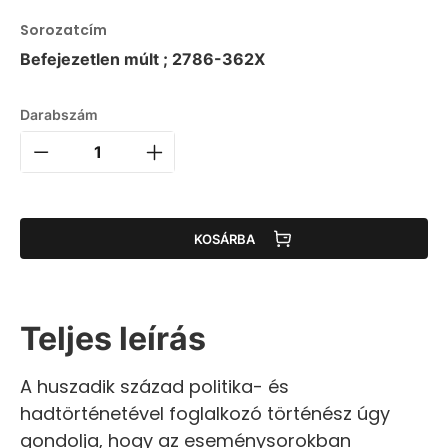
Sorozatcím
Befejezetlen múlt ; 2786-362X
Darabszám
KOSÁRBA
Teljes leírás
A huszadik század politika- és
hadtörténetével foglalkozó történész úgy
gondolja, hogy az eseménysorokban