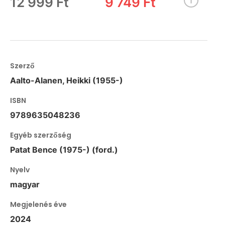
12 999 Ft
9 749 Ft
Szerző
Aalto-Alanen, Heikki (1955-)
ISBN
9789635048236
Egyéb szerzőség
Patat Bence (1975-) (ford.)
Nyelv
magyar
Megjelenés éve
2024