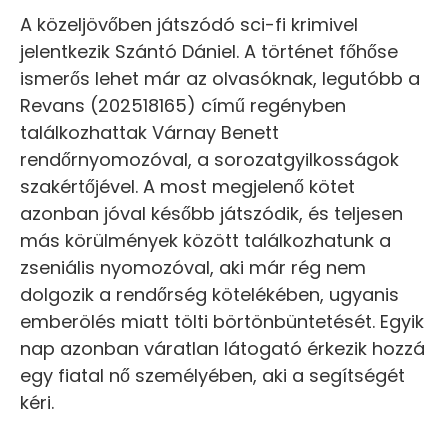
A közeljövőben játszódó sci-fi krimivel
jelentkezik Szántó Dániel. A történet főhőse
ismerős lehet már az olvasóknak, legutóbb a
Revans (202518165) című regényben
találkozhattak Várnay Benett
rendőrnyomozóval, a sorozatgyilkosságok
szakértőjével. A most megjelenő kötet
azonban jóval később játszódik, és teljesen
más körülmények között találkozhatunk a
zseniális nyomozóval, aki már rég nem
dolgozik a rendőrség kötelékében, ugyanis
emberölés miatt tölti börtönbüntetését. Egyik
nap azonban váratlan látogató érkezik hozzá
egy fiatal nő személyében, aki a segítségét
kéri.