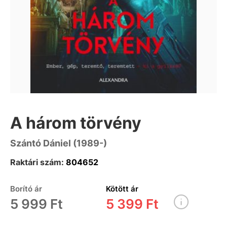
A három törvény
Szántó Dániel (1989-)
Raktári szám:
804652
Borító ár
Kötött ár
5 999 Ft
5 399 Ft