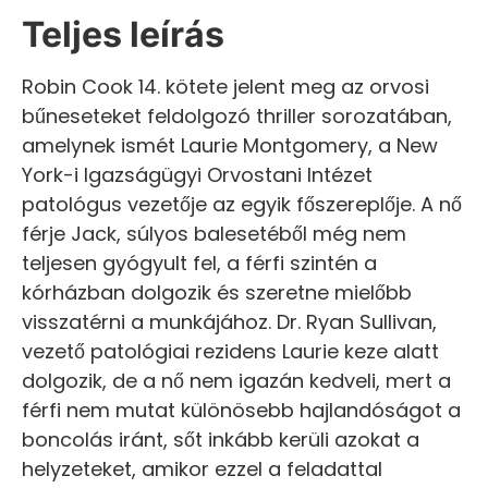
Teljes leírás
Robin Cook 14. kötete jelent meg az orvosi
bűneseteket feldolgozó thriller sorozatában,
amelynek ismét Laurie Montgomery, a New
York-i Igazságügyi Orvostani Intézet
patológus vezetője az egyik főszereplője. A nő
férje Jack, súlyos balesetéből még nem
teljesen gyógyult fel, a férfi szintén a
kórházban dolgozik és szeretne mielőbb
visszatérni a munkájához. Dr. Ryan Sullivan,
vezető patológiai rezidens Laurie keze alatt
dolgozik, de a nő nem igazán kedveli, mert a
férfi nem mutat különösebb hajlandóságot a
boncolás iránt, sőt inkább kerüli azokat a
helyzeteket, amikor ezzel a feladattal