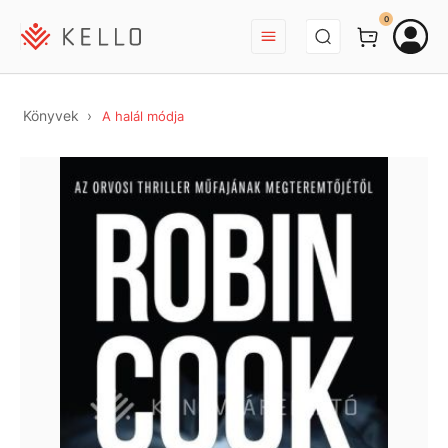
BEJELENTKEZÉS
0
Könyvek
A halál módja