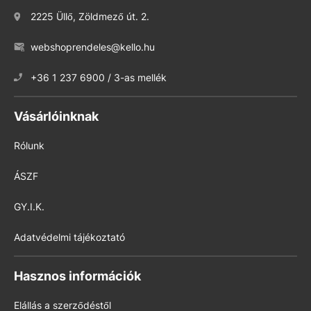
2225 Üllő, Zöldmező út. 2.
webshoprendeles@kello.hu
+36 1 237 6900 / 3-as mellék
Vásárlóinknak
Rólunk
ÁSZF
GY.I.K.
Adatvédelmi tájékoztató
Hasznos információk
Elállás a szerződéstől