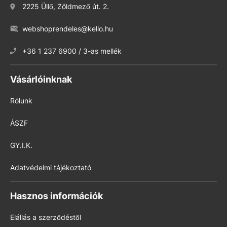
2225 Üllő, Zöldmező út. 2.
webshoprendeles@kello.hu
+36 1 237 6900 / 3-as mellék
Vásárlóinknak
Rólunk
ÁSZF
GY.I.K.
Adatvédelmi tájékoztató
Hasznos információk
Elállás a szerződéstől