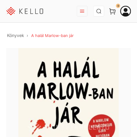
BEJELENTKEZÉS
0
Könyvek
A halál Marlow-ban jár