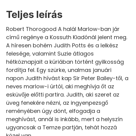
Teljes leírás
Robert Thorogood A halál Marlow-ban jár
című regénye a Kossuth Kiadónál jelent meg.
A híresen bohém Judith Potts és a lelkész
felesége, valamint Suzie átlagos
hétköznapjait a kúriában történt gyilkosság
fordítja fel. Egy szürke, unalmas januári
napon Judith hívást kap Sir Peter Bailey-től, a
neves marlow-i úrtól, aki meghívja őt az
esküvője előtti partira. Judith, aki szeret az
üveg fenekére nézni, az ingyenpezsgő
reményében úgy dönt, elfogadja a
meghívást, annál is inkább, mert a helyszín
ugyancsak a Temze partján, tehát hozzá
közel van.