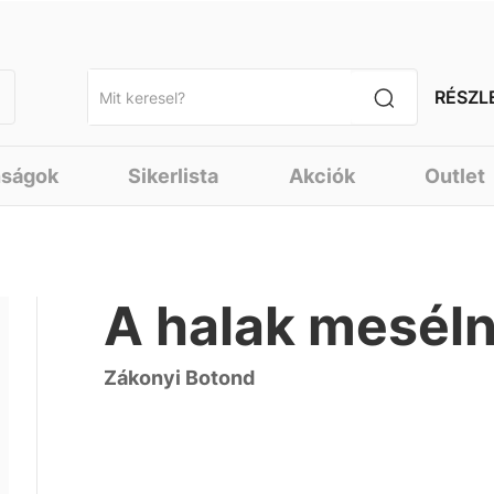
RÉSZL
nságok
Sikerlista
Akciók
Outlet
A halak mesél
Zákonyi Botond