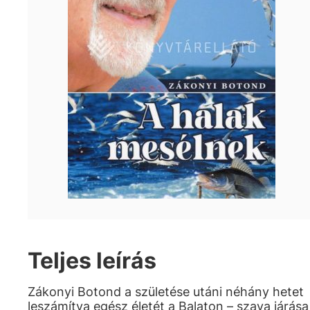
Teljes leírás
Zákonyi Botond a születése utáni néhány hetet
leszámítva egész életét a Balaton – szava járása