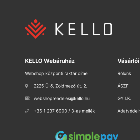
KELLO Webáruház
Vásárló
Webshop központi raktár címe
Rólunk
2225 Üllő, Zöldmező út. 2.
ÁSZF
webshoprendeles@kello.hu
GY.I.K.
+36 1 237 6900 / 3-as mellék
Adatvédelm