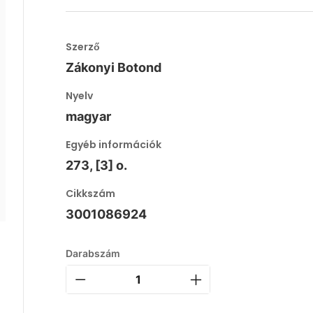
Szerző
Zákonyi Botond
Nyelv
magyar
Egyéb információk
273, [3] o.
Cikkszám
3001086924
Darabszám