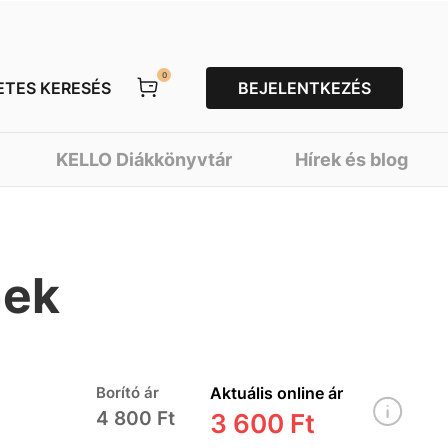
0
ETES KERESÉS
BEJELENTKEZÉS
KELLO Diákkönyvtár
Hírek és blog
nek
Borító ár
Aktuális online ár
4 800 Ft
3 600 Ft