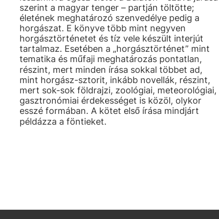
szerint a magyar tenger – partján töltötte;
életének meghatározó szenvedélye pedig a
horgászat. E könyve több mint negyven
horgásztörténetet és tíz vele készült interjút
tartalmaz. Esetében a „horgásztörténet” mint
tematika és műfaji meghatározás pontatlan,
részint, mert minden írása sokkal többet ad,
mint horgász-sztorit, inkább novellák, részint,
mert sok-sok földrajzi, zoológiai, meteorológiai,
gasztronómiai érdekességet is közöl, olykor
esszé formában. A kötet első írása mindjárt
példázza a föntieket.