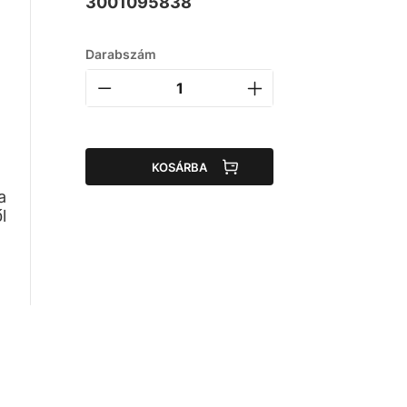
3001095838
Darabszám
KOSÁRBA
a
l