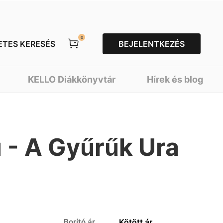
0
ETES KERESÉS
BEJELENTKEZÉS
KELLO Diákkönyvtár
Hírek és blog
 - A Gyűrűk Ura
Borító ár
Kötött ár