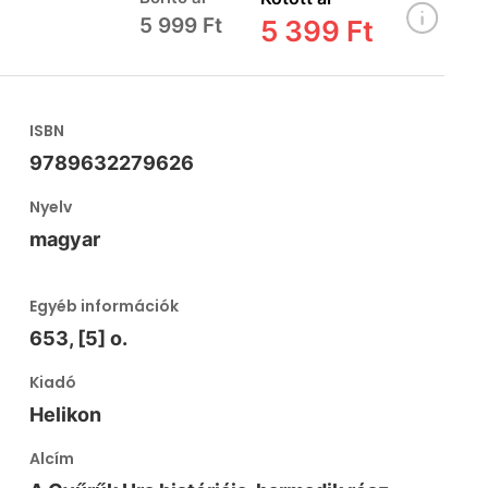
5 999 Ft
5 399 Ft
ISBN
9789632279626
Nyelv
magyar
Egyéb információk
653, [5] o.
Kiadó
Helikon
Alcím