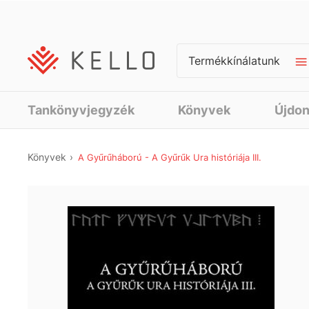
Termékkínálatunk
Tankönyvjegyzék
Könyvek
Újdo
Könyvek
A Gyűrűháború - A Gyűrűk Ura históriája III.