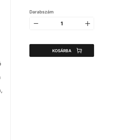
Darabszám
KOSÁRBA
ó
a
,