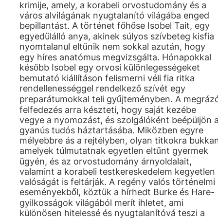
krimije, amely, a korabeli orvostudomány és a
város alvilágának nyugtalanító világába enged
bepillantást. A történet főhőse Isobel Tait, egy
egyedülálló anya, akinek súlyos szívbeteg kisfia
nyomtalanul eltűnik nem sokkal azután, hogy
egy híres anatómus megvizsgálta. Hónapokkal
később Isobel egy orvosi különlegességeket
bemutató kiállításon felismerni véli fia ritka
rendellenességgel rendelkező szívét egy
preparátumokkal teli gyűjteményben. A megráz
felfedezés arra készteti, hogy saját kezébe
vegye a nyomozást, és szolgálóként beépüljön 
gyanús tudós háztartásába. Miközben egyre
mélyebbre ás a rejtélyben, olyan titkokra bukkan
amelyek túlmutatnak egyetlen eltűnt gyermek
ügyén, és az orvostudomány árnyoldalait,
valamint a korabeli testkereskedelem kegyetlen
valóságát is feltárják. A regény valós történelmi
eseményekből, köztük a hírhedt Burke és Hare-
gyilkosságok világából merít ihletet, ami
különösen hitelessé és nyugtalanítóvá teszi a