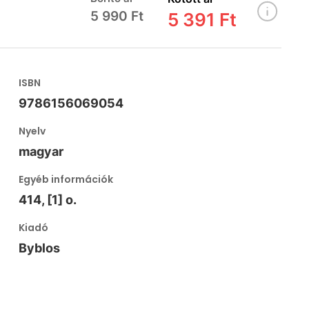
5 990 Ft
5 391 Ft
ISBN
9786156069054
Nyelv
magyar
Egyéb információk
414, [1] o.
Kiadó
Byblos