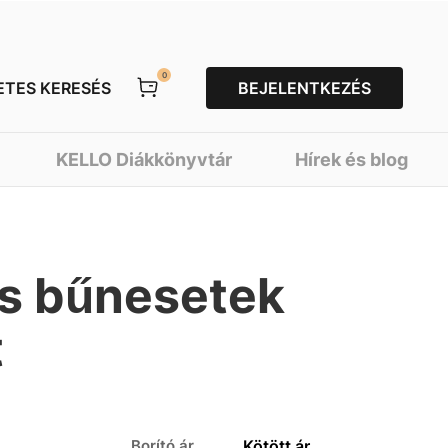
0
ETES KERESÉS
BEJELENTKEZÉS
KELLO Diákkönyvtár
Hírek és blog
ós bűnesetek
t
Borító ár
Kötött ár