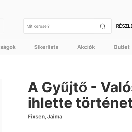
RÉSZL
nságok
Sikerlista
Akciók
Outlet
A Gyűjtő - Val
ihlette történe
Fixsen, Jaima