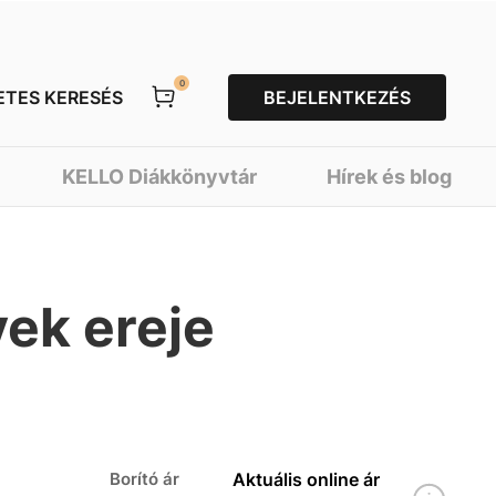
0
ETES KERESÉS
BEJELENTKEZÉS
KELLO Diákkönyvtár
Hírek és blog
ek ereje
Borító ár
Aktuális online ár