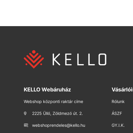
KELLO Webáruház
Vásárló
Webshop központi raktár címe
Rólunk
2225 Üllő, Zöldmező út. 2.
ÁSZF
webshoprendeles@kello.hu
GY.I.K.