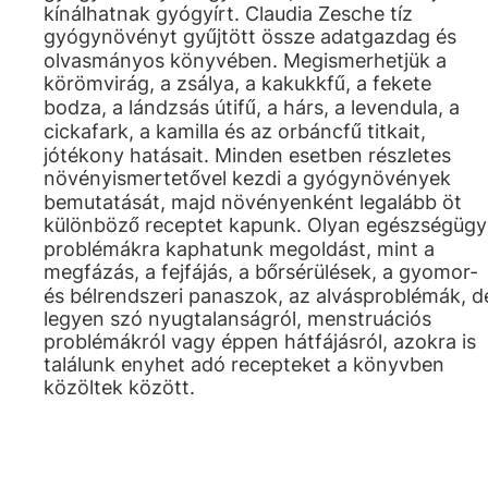
kínálhatnak gyógyírt. Claudia Zesche tíz
gyógynövényt gyűjtött össze adatgazdag és
olvasmányos könyvében. Megismerhetjük a
körömvirág, a zsálya, a kakukkfű, a fekete
bodza, a lándzsás útifű, a hárs, a levendula, a
cickafark, a kamilla és az orbáncfű titkait,
jótékony hatásait. Minden esetben részletes
növényismertetővel kezdi a gyógynövények
bemutatását, majd növényenként legalább öt
különböző receptet kapunk. Olyan egészségügy
problémákra kaphatunk megoldást, mint a
megfázás, a fejfájás, a bőrsérülések, a gyomor-
és bélrendszeri panaszok, az alvásproblémák, d
legyen szó nyugtalanságról, menstruációs
problémákról vagy éppen hátfájásról, azokra is
találunk enyhet adó recepteket a könyvben
közöltek között.