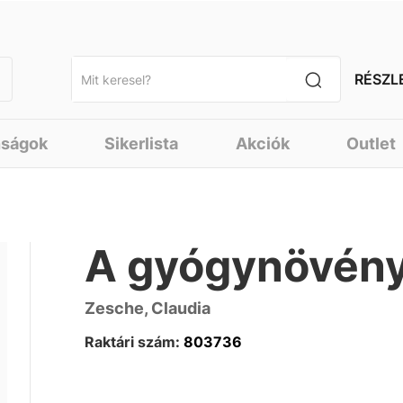
RÉSZL
nságok
Sikerlista
Akciók
Outlet
A gyógynövény
Zesche, Claudia
Raktári szám:
803736