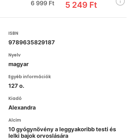
6 999 Ft
5 249 Ft
ISBN
9789635829187
Nyelv
magyar
Egyéb információk
127 o.
Kiadó
Alexandra
Alcím
10 gyógynövény a leggyakoribb testi és
lelki bajok orvoslására