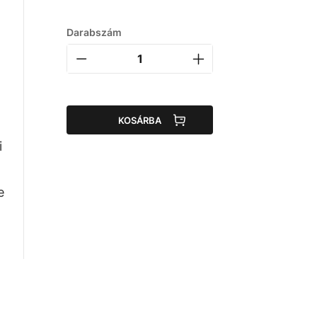
Darabszám
KOSÁRBA
i
e