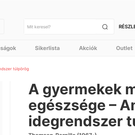
RÉSZL
nságok
Sikerlista
Akciók
Outlet
ndszer túlpörög
A gyermekek m
egészsége – A
idegrendszer t