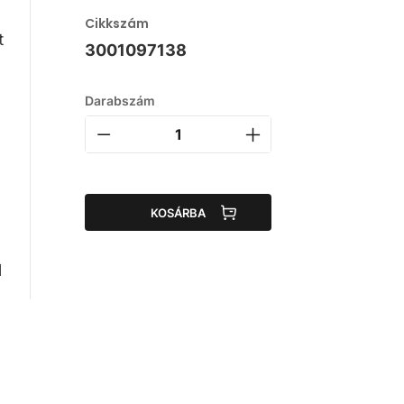
Cikkszám
t
3001097138
Darabszám
KOSÁRBA
l