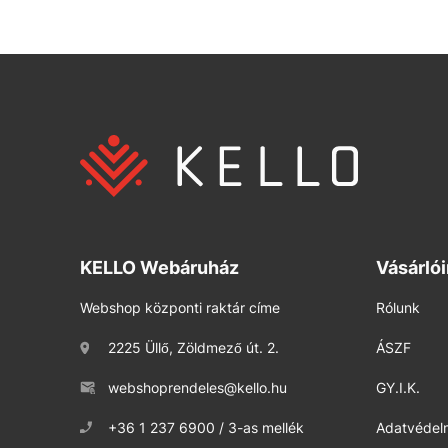
KELLO Webáruház
Vásárló
Webshop központi raktár címe
Rólunk
2225 Üllő, Zöldmező út. 2.
ÁSZF
webshoprendeles@kello.hu
GY.I.K.
+36 1 237 6900 / 3-as mellék
Adatvédelm