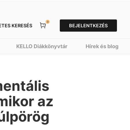
0
ETES KERESÉS
BEJELENTKEZÉS
KELLO Diákkönyvtár
Hírek és blog
entális
mikor az
úlpörög