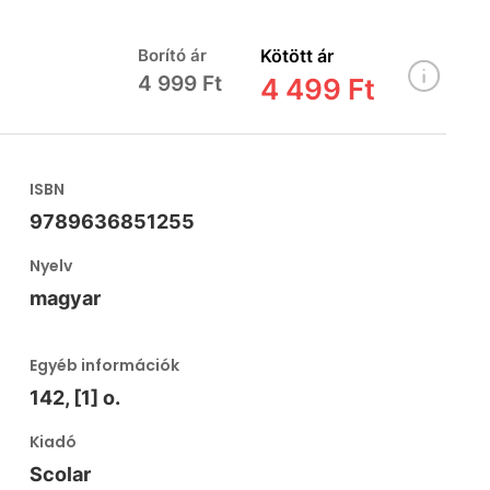
Borító ár
Kötött ár
4 999 Ft
4 499 Ft
ISBN
9789636851255
Nyelv
magyar
Egyéb információk
142, [1] o.
Kiadó
Scolar