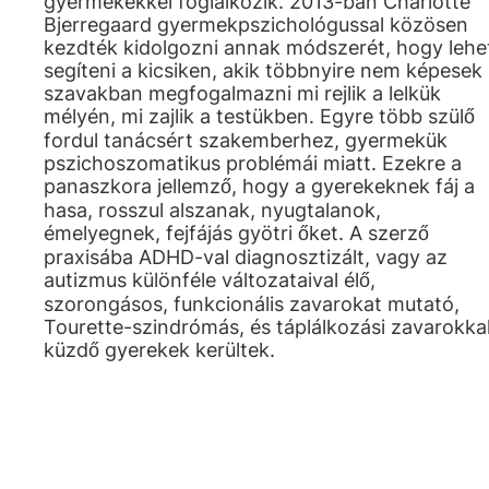
gyermekekkel foglalkozik. 2013-ban Charlotte
Bjerregaard gyermekpszichológussal közösen
kezdték kidolgozni annak módszerét, hogy lehe
segíteni a kicsiken, akik többnyire nem képesek
szavakban megfogalmazni mi rejlik a lelkük
mélyén, mi zajlik a testükben. Egyre több szülő
fordul tanácsért szakemberhez, gyermekük
pszichoszomatikus problémái miatt. Ezekre a
panaszkora jellemző, hogy a gyerekeknek fáj a
hasa, rosszul alszanak, nyugtalanok,
émelyegnek, fejfájás gyötri őket. A szerző
praxisába ADHD-val diagnosztizált, vagy az
autizmus különféle változataival élő,
szorongásos, funkcionális zavarokat mutató,
Tourette-szindrómás, és táplálkozási zavarokka
küzdő gyerekek kerültek.