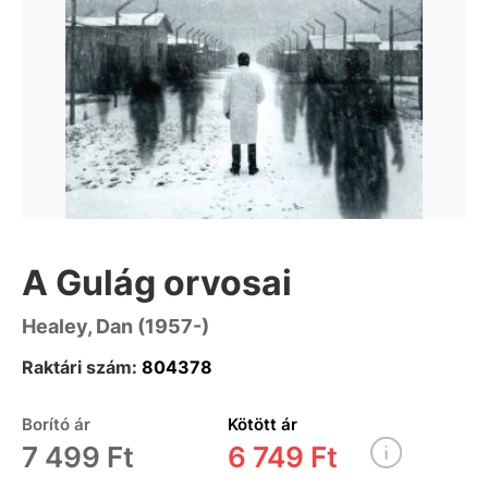
A Gulág orvosai
Healey, Dan (1957-)
Raktári szám:
804378
Borító ár
Kötött ár
7 499 Ft
6 749 Ft