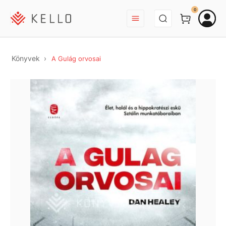
BEJELENTKEZÉS
0
Könyvek
A Gulág orvosai