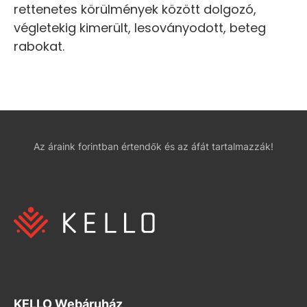
rettenetes körülmények között dolgozó,
végletekig kimerült, lesoványodott, beteg
rabokat.
Az áraink forintban értendők és az áfát tartalmazzák!
KELLO Webáruház