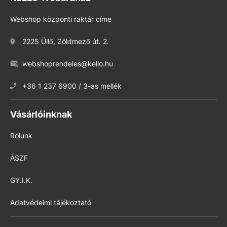
Webshop központi raktár címe
2225 Üllő, Zöldmező út. 2.
webshoprendeles@kello.hu
+36 1 237 6900 / 3-as mellék
Vásárlóinknak
Rólunk
ÁSZF
GY.I.K.
Adatvédelmi tájékoztató