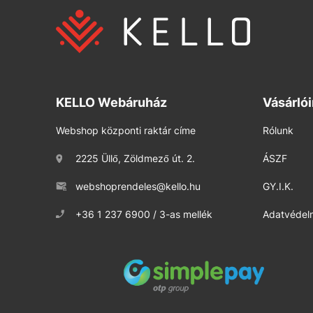
KELLO Webáruház
Vásárló
Webshop központi raktár címe
Rólunk
2225 Üllő, Zöldmező út. 2.
ÁSZF
webshoprendeles@kello.hu
GY.I.K.
+36 1 237 6900 / 3-as mellék
Adatvédelm