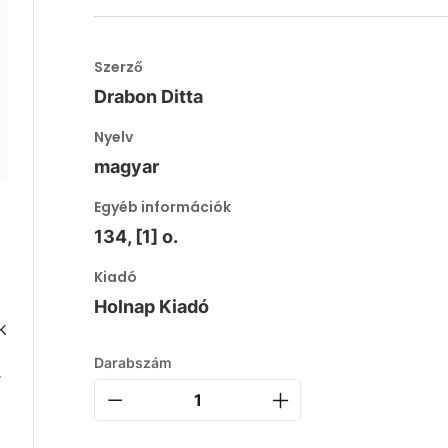
Szerző
Drabon Ditta
Nyelv
magyar
Egyéb információk
134, [1] o.
Kiadó
Holnap Kiadó
k
Darabszám
.