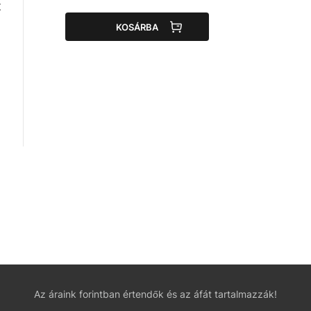
z
KOSÁRBA
Az áraink forintban értendők és az áfát tartalmazzák!