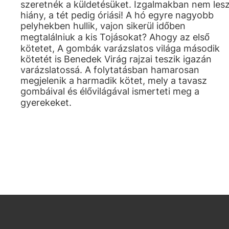
szeretnék a küldetésüket. Izgalmakban nem les
hiány, a tét pedig óriási! A hó egyre nagyobb
pelyhekben hullik, vajon sikerül időben
megtalálniuk a kis Tojásokat? Ahogy az első
kötetet, A gombák varázslatos világa második
kötetét is Benedek Virág rajzai teszik igazán
varázslatossá. A folytatásban hamarosan
megjelenik a harmadik kötet, mely a tavasz
gombáival és élővilágával ismerteti meg a
gyerekeket.