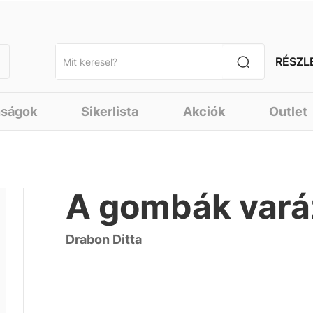
RÉSZL
nságok
Sikerlista
Akciók
Outlet
A gombák varáz
Drabon Ditta