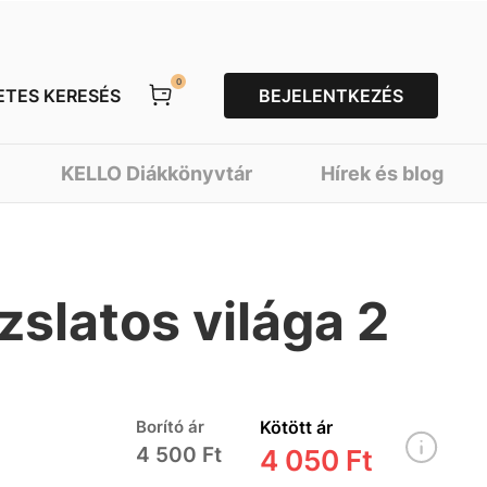
0
ETES KERESÉS
BEJELENTKEZÉS
KELLO Diákkönyvtár
Hírek és blog
slatos világa 2
Borító ár
Kötött ár
4 500 Ft
4 050 Ft