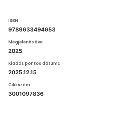
ISBN
9789633494653
Megjelenés éve
2025
Kiadás pontos dátuma
2025.12.15
Cikkszám
3001097836