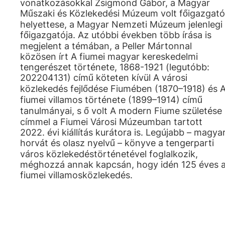
vonatkozásokkal Zsigmond Gábor, a Magyar
Műszaki és Közlekedési Múzeum volt főigazgató
helyettese, a Magyar Nemzeti Múzeum jelenlegi
főigazgatója. Az utóbbi években több írása is
megjelent a témában, a Peller Mártonnal
közösen írt A fiumei magyar kereskedelmi
tengerészet története, 1868-1921 (legutóbb:
202204131) című köteten kívül A városi
közlekedés fejlődése Fiumében (1870–1918) és 
fiumei villamos története (1899–1914) című
tanulmányai, s ő volt A modern Fiume születése
címmel a Fiumei Városi Múzeumban tartott
2022. évi kiállítás kurátora is. Legújabb – magyar
horvát és olasz nyelvű – könyve a tengerparti
város közlekedéstörténetével foglalkozik,
méghozzá annak kapcsán, hogy idén 125 éves 
fiumei villamosközlekedés.