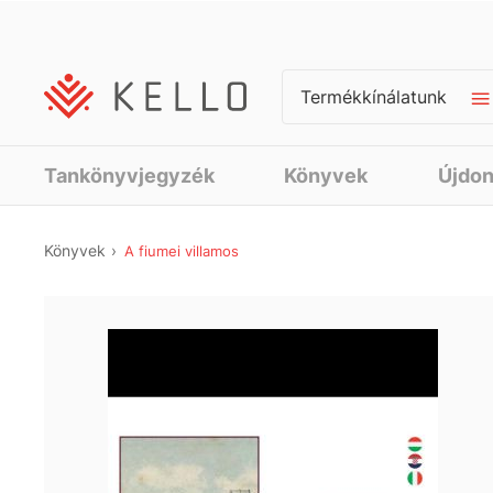
Termékkínálatunk
Tankönyvjegyzék
Könyvek
Újdo
Könyvek
A fiumei villamos