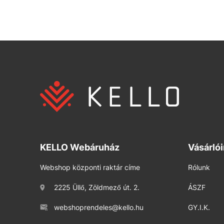
KELLO Webáruház
Vásárló
Webshop központi raktár címe
Rólunk
2225 Üllő, Zöldmező út. 2.
ÁSZF
webshoprendeles@kello.hu
GY.I.K.