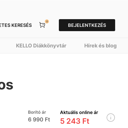
0
ETES KERESÉS
BEJELENTKEZÉS
KELLO Diákkönyvtár
Hírek és blog
mos
Borító ár
Aktuális online ár
6 990 Ft
5 243 Ft