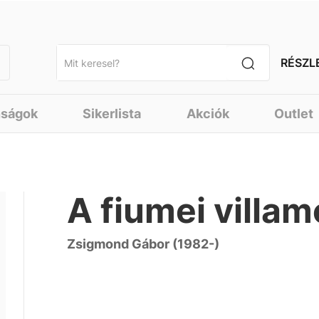
RÉSZL
nságok
Sikerlista
Akciók
Outlet
A fiumei villa
Zsigmond Gábor (1982-)