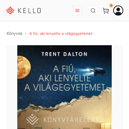
BEJELENTKEZÉS
0
Könyvek
A fiú, aki lenyelte a világegyetemet