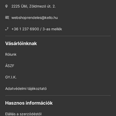
2225 Üllő, Zöldmező út. 2.
webshoprendeles@kello.hu
+36 1 237 6900 / 3-as mellék
Vásárlóinknak
Rólunk
ÁSZF
GY.I.K.
Adatvédelmi tájékoztató
Hasznos információk
Elállás a szerződéstől