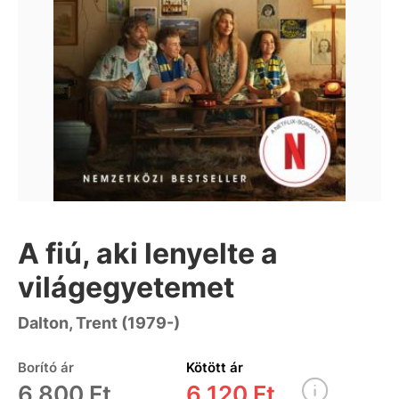
A fiú, aki lenyelte a
világegyetemet
Dalton, Trent (1979-)
Borító ár
Kötött ár
6 800 Ft
6 120 Ft