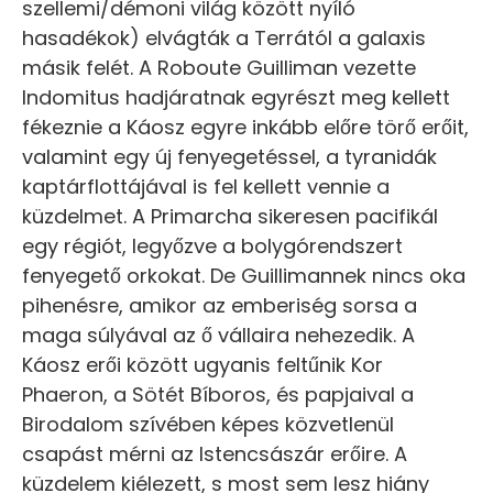
szellemi/démoni világ között nyíló
hasadékok) elvágták a Terrától a galaxis
másik felét. A Roboute Guilliman vezette
Indomitus hadjáratnak egyrészt meg kellett
fékeznie a Káosz egyre inkább előre törő erőit,
valamint egy új fenyegetéssel, a tyranidák
kaptárflottájával is fel kellett vennie a
küzdelmet. A Primarcha sikeresen pacifikál
egy régiót, legyőzve a bolygórendszert
fenyegető orkokat. De Guillimannek nincs oka
pihenésre, amikor az emberiség sorsa a
maga súlyával az ő vállaira nehezedik. A
Káosz erői között ugyanis feltűnik Kor
Phaeron, a Sötét Bíboros, és papjaival a
Birodalom szívében képes közvetlenül
csapást mérni az Istencsászár erőire. A
küzdelem kiélezett, s most sem lesz hiány