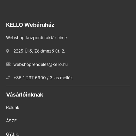
KELLO Webáruház
Webshop központi raktár címe
2225 Üllő, Zöldmező út. 2.
webshoprendeles@kello.hu
+36 1 237 6900 / 3-as mellék
Vásárlóinknak
Rólunk
ÁSZF
GY.I.K.