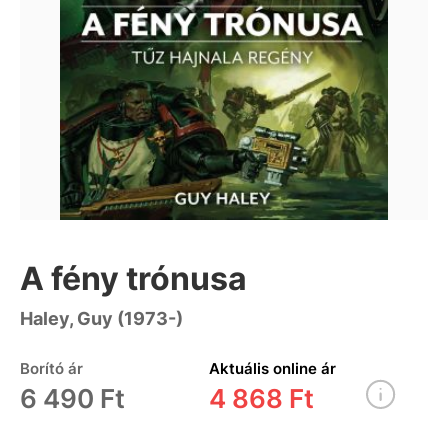
A fény trónusa
Haley, Guy (1973-)
Borító ár
Aktuális online ár
6 490 Ft
4 868 Ft