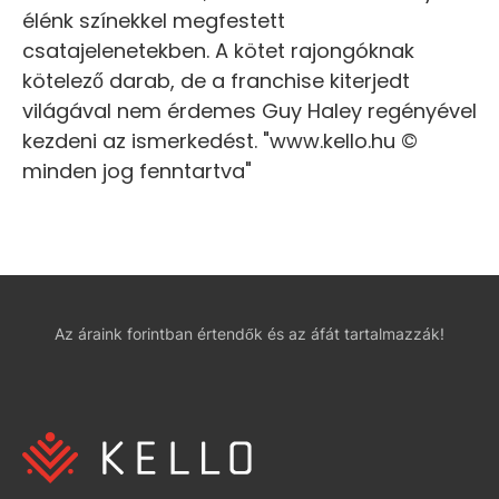
élénk színekkel megfestett
csatajelenetekben. A kötet rajongóknak
kötelező darab, de a franchise kiterjedt
világával nem érdemes Guy Haley regényével
kezdeni az ismerkedést. "www.kello.hu ©
minden jog fenntartva"
Az áraink forintban értendők és az áfát tartalmazzák!