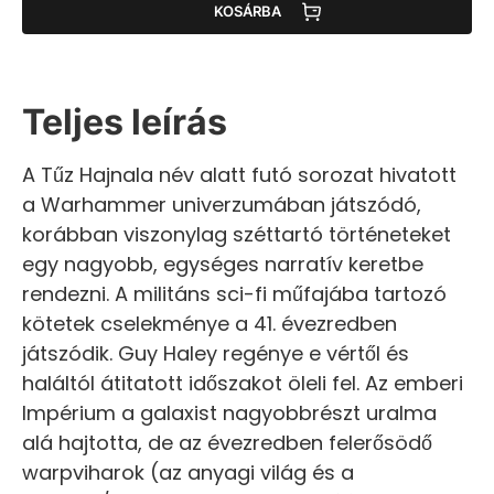
KOSÁRBA
Teljes leírás
A Tűz Hajnala név alatt futó sorozat hivatott
a Warhammer univerzumában játszódó,
korábban viszonylag széttartó történeteket
egy nagyobb, egységes narratív keretbe
rendezni. A militáns sci-fi műfajába tartozó
kötetek cselekménye a 41. évezredben
játszódik. Guy Haley regénye e vértől és
haláltól átitatott időszakot öleli fel. Az emberi
Impérium a galaxist nagyobbrészt uralma
alá hajtotta, de az évezredben felerősödő
warpviharok (az anyagi világ és a