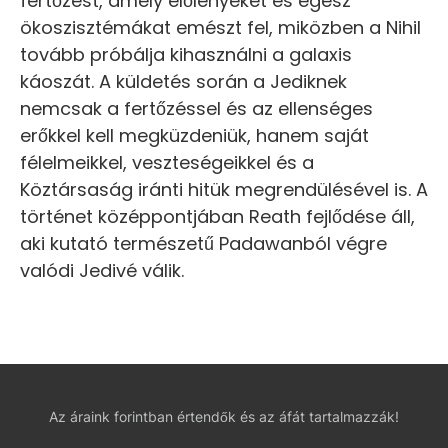
fertőzést, amely élőlényeket és egész
ökoszisztémákat emészt fel, miközben a Nihil
tovább próbálja kihasználni a galaxis
káoszát. A küldetés során a Jediknek
nemcsak a fertőzéssel és az ellenséges
erőkkel kell megküzdeniük, hanem saját
félelmeikkel, veszteségeikkel és a
Köztársaság iránti hitük megrendülésével is. A
történet középpontjában Reath fejlődése áll,
aki kutató természetű Padawanból végre
valódi Jedivé válik.
Az áraink forintban értendők és az áfát tartalmazzák!