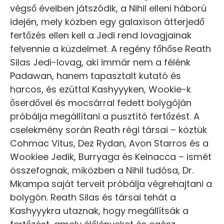
végső éveiben játszódik, a Nihil elleni háború
idején, mely közben egy galaxison átterjedő
fertőzés ellen kell a Jedi rend lovagjainak
felvennie a küzdelmet. A regény főhőse Reath
Silas Jedi-lovag, aki immár nem a félénk
Padawan, hanem tapasztalt kutató és
harcos, és ezúttal Kashyyyken, Wookie-k
őserdővel és mocsárral fedett bolygóján
próbálja megállítani a pusztító fertőzést. A
cselekmény során Reath régi társai – köztük
Cohmac Vitus, Dez Rydan, Avon Starros és a
Wookiee Jedik, Burryaga és Kelnacca – ismét
összefognak, miközben a Nihil tudósa, Dr.
Mkampa saját terveit próbálja végrehajtani a
bolygón. Reath Silas és társai tehát a
Kashyyykra utaznak, hogy megállítsák a