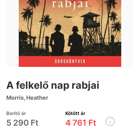
A felkelő nap rabjai
Morris, Heather
Borító ár
Kötött ár
5 290 Ft
4 761 Ft