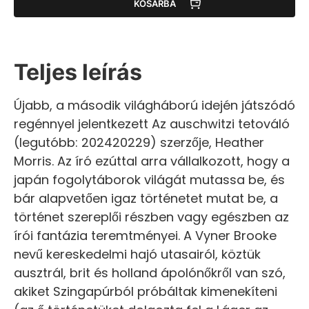
KOSÁRBA
Teljes leírás
Újabb, a második világháború idején játszódó
regénnyel jelentkezett Az auschwitzi tetováló
(legutóbb: 202420229) szerzője, Heather
Morris. Az író ezúttal arra vállalkozott, hogy a
japán fogolytáborok világát mutassa be, és
bár alapvetően igaz történetet mutat be, a
történet szereplői részben vagy egészben az
írói fantázia teremtményei. A Vyner Brooke
nevű kereskedelmi hajó utasairól, köztük
ausztrál, brit és holland ápolónőkről van szó,
akiket Szingapúrból próbáltak kimenekíteni