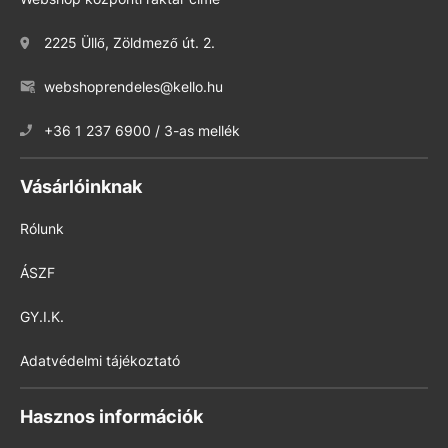
2225 Üllő, Zöldmező út. 2.
webshoprendeles@kello.hu
+36 1 237 6900 / 3-as mellék
Vásárlóinknak
Rólunk
ÁSZF
GY.I.K.
Adatvédelmi tájékoztató
Hasznos információk