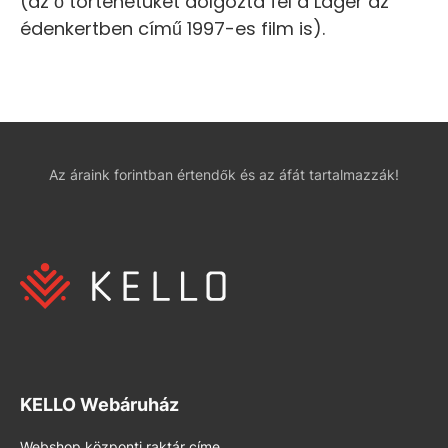
(az ő történetüket dolgozta fel a Láger az
édenkertben című 1997-es film is).
Az áraink forintban értendők és az áfát tartalmazzák!
KELLO Webáruház
Webshop központi raktár címe