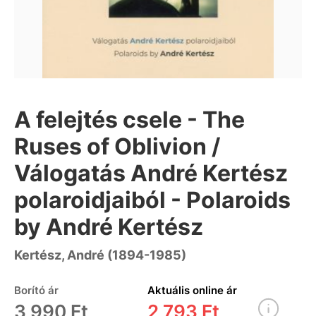
A felejtés csele - The
Ruses of Oblivion /
Válogatás André Kertész
polaroidjaiból - Polaroids
by André Kertész
Kertész, André (1894-1985)
Borító ár
Aktuális online ár
3 990 Ft
2 793 Ft