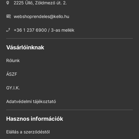
2225 Üllő, Zöldmező út. 2.
webshoprendeles@kello.hu
+36 1 237 6900 / 3-as mellék
Vásárlóinknak
Rólunk
ÁSZF
GY.I.K.
Adatvédelmi tájékoztató
Hasznos információk
Elállás a szerződéstől