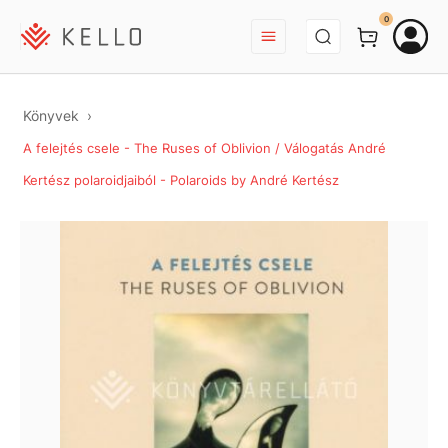
BEJELENTKEZÉS
0
Könyvek
A felejtés csele - The Ruses of Oblivion / Válogatás André
Kertész polaroidjaiból - Polaroids by André Kertész