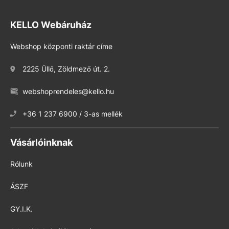
KELLO Webáruház
Webshop központi raktár címe
2225 Üllő, Zöldmező út. 2.
webshoprendeles@kello.hu
+36 1 237 6900 / 3-as mellék
Vásárlóinknak
Rólunk
ÁSZF
GY.I.K.