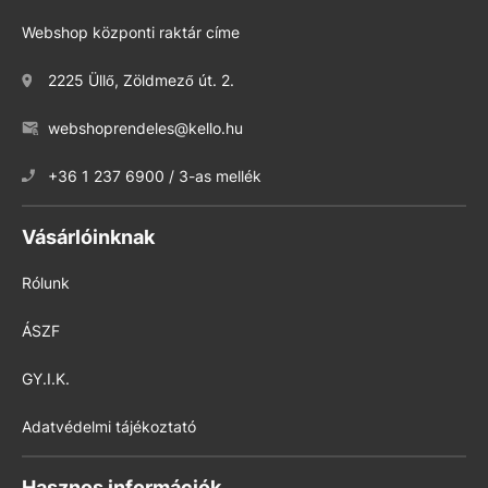
Webshop központi raktár címe
2225 Üllő, Zöldmező út. 2.
webshoprendeles@kello.hu
+36 1 237 6900 / 3-as mellék
Vásárlóinknak
Rólunk
ÁSZF
GY.I.K.
Adatvédelmi tájékoztató
Hasznos információk