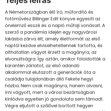
Teljes leírás
A Németországban élő író, műfordító és
fotóművész Billinger Edit könyve egyesíti az
önelemző esszé és a napló műfaji vonásait. A
szerző a pandémia idején egy nagyvárosi
lakásba zárva élt, amely életformát az első
naptól kezdve elviselhetetlennek tartotta, és
olthatatlan vágyat érzett a magányra, az
elvonultságra. Így aztán, amikor föloldották a
karantén zárlatot, az első adandó
alkalommal elutazott a generációk óta a
családja tulajdonában álló Fekete hegyi
házba. Nem csak magányra, hanem olvasni,
írni vágyott, mert a városi bezártságban
kínlódva egyetlen jó gondolata sem támadt.
Végre eljutott a szőlővel borított hegyen