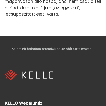
magányosan álló házba, ahol nem csak a téli
csönd, de – mint írja – „az egyszerű,
lecsupaszított élet” várta.
Az áraink forintban értendők és az áfát tartalmazzák!
KELLO Webáruház