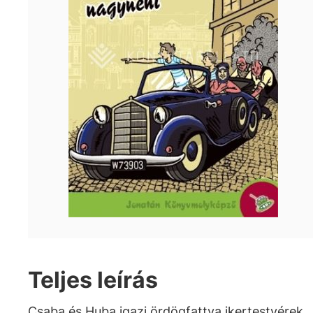
Teljes leírás
Csaba és Huba igazi ördögfattya ikertestvérek,