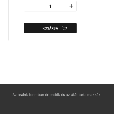
KOSÁRBA
Az áraink forintban értendők és az áfát tartalmazzák!