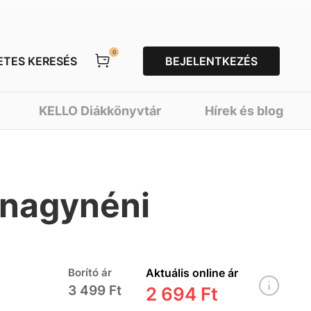
0
ETES KERESÉS
BEJELENTKEZÉS
KELLO Diákkönyvtár
Hírek és blog
 nagynéni
Borító ár
Aktuális online ár
3 499 Ft
2 694 Ft