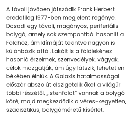
A távoli jövőben játszódik Frank Herbert
eredetileg 1977-ben megjelent regénye.
Dosadi egy távoli, magányos, periferiális
bolygó, amely sok szempontból hasonlít a
Földhöz, ám klímáját tekintve nagyon is
különbözik attól. Lakóit is a földiekéhez
hasonló érzelmek, szenvedélyek, vágyak,
célok mozgatják, ám úgy látszik, lehetetlen
békében élniük. A Galaxis hatalmasságai
először abszolút elszigetelik őket a világűr
többi részétől, „istenfalat” vonnak a bolygó
köré, majd megkezdődik a véres-kegyetlen,
szadisztikus, bolygóméretű kísérlet.