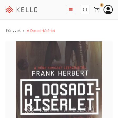
BEJELENTKEZÉS
0
Könyvek
A Dosadi-kísérlet