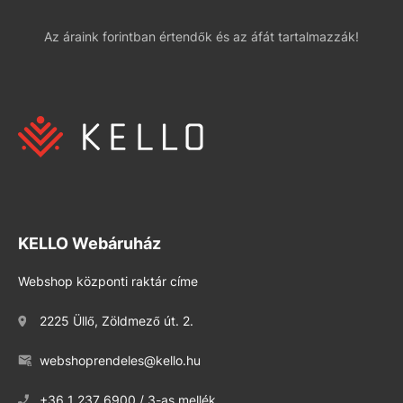
Az áraink forintban értendők és az áfát tartalmazzák!
KELLO Webáruház
Webshop központi raktár címe
2225 Üllő, Zöldmező út. 2.
webshoprendeles@kello.hu
+36 1 237 6900 / 3-as mellék