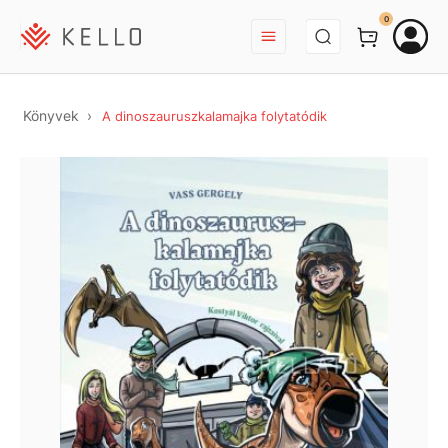
BEJELENTKEZÉS
0
Könyvek
A dinoszauruszkalamajka folytatódik