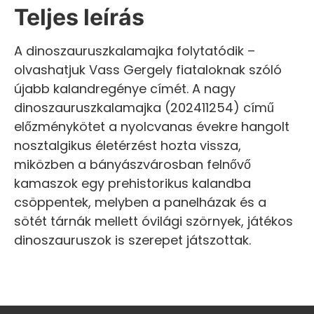
Teljes leírás
A dinoszauruszkalamajka folytatódik –
olvashatjuk Vass Gergely fiataloknak szóló
újabb kalandregénye címét. A nagy
dinoszauruszkalamajka (202411254) című
előzménykötet a nyolcvanas évekre hangolt
nosztalgikus életérzést hozta vissza,
miközben a bányászvárosban felnővő
kamaszok egy prehistorikus kalandba
csöppentek, melyben a panelházak és a
sötét tárnák mellett óvilági szörnyek, játékos
dinoszauruszok is szerepet játszottak.