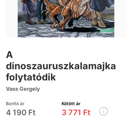
A
dinoszauruszkalamajka
folytatódik
Vass Gergely
Borító ár
Kötött ár
4 190 Ft
3 771 Ft