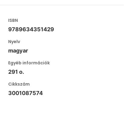
ISBN
9789634351429
Nyelv
magyar
Egyéb információk
291 o.
Cikkszám
3001087574