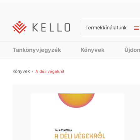
Termékkínálatunk
Tankönyvjegyzék
Könyvek
Újdo
Könyvek
A déli végekről