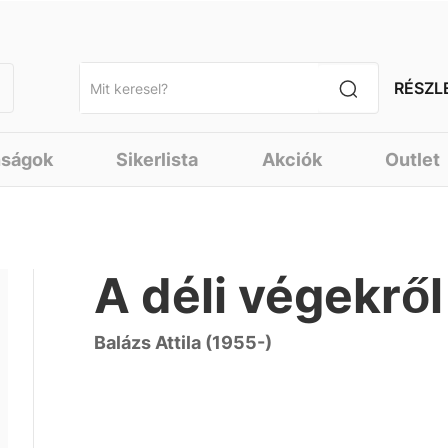
RÉSZL
nságok
Sikerlista
Akciók
Outlet
A déli végekről
Balázs Attila (1955-)