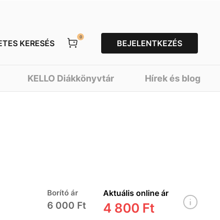
0
ETES KERESÉS
BEJELENTKEZÉS
KELLO Diákkönyvtár
Hírek és blog
Borító ár
Aktuális online ár
6 000 Ft
4 800 Ft