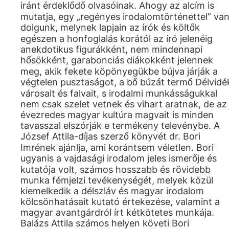
iránt érdeklődő olvasóinak. Ahogy az alcím is
mutatja, egy „regényes irodalomtörténettel” va
dolgunk, melynek lapjain az írók és költők
egészen a honfoglalás korától az író jelenéig
anekdotikus figurákként, nem mindennapi
hősökként, garabonciás diákokként jelennek
meg, akik fekete köpönyegükbe bújva járják a
végtelen pusztaságot, a bő búzát termő Délvidé
városait és falvait, s irodalmi munkásságukkal
nem csak szelet vetnek és vihart aratnak, de az
évezredes magyar kultúra magvait is minden
tavasszal elszórják e termékeny televénybe. A
József Attila-díjas szerző könyvét dr. Bori
Imrének ajánlja, ami korántsem véletlen. Bori
ugyanis a vajdasági irodalom jeles ismerője és
kutatója volt, számos hosszabb és rövidebb
munka fémjelzi tevékenységét, melyek közül
kiemelkedik a délszláv és magyar irodalom
kölcsönhatásait kutató értekezése, valamint a
magyar avantgárdról írt kétkötetes munkája.
Balázs Attila számos helyen követi Bori