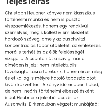
Teljes leírás
Christoph Heubner könyve nem klasszikus
történelmi munka és nem is puszta
visszaemlékezés, hanem egy rendkívül
személyes, mégis kollektív emlékezetet
hordozó szöveg, amely az auschwitzi
koncentrációs tábor utóéletét, az emlékezés
morális terhét és az élők felelősségét
vizsgálja. A csonton át a szívig már a
címében is jelzi: nem intellektuális
távolságtartásra törekszik, hanem érzelmileg
és etikailag is mélyre hatoló tapasztalatot
kíván közvetíteni. A könyv időrendben halad,
de nem lineáris történelmi elbeszélésként
indul. Heubner a jelenből beszél: az
Auschwitz-Birkenauban végzett munkájáról: