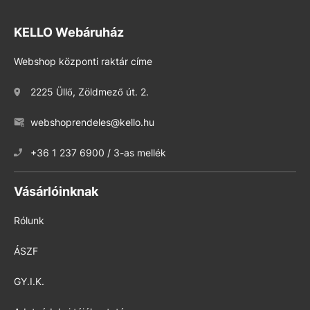
KELLO Webáruház
Webshop központi raktár címe
2225 Üllő, Zöldmező út. 2.
webshoprendeles@kello.hu
+36 1 237 6900 / 3-as mellék
Vásárlóinknak
Rólunk
ÁSZF
GY.I.K.