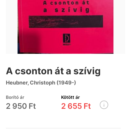
A csonton át a szívig
Heubner, Christoph (1949-)
Borító ár
Kötött ár
2 950 Ft
2 655 Ft