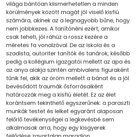
világa bántóan kiismerhetetlen a minden
körülmények között magát jól viselő kisfiú
számára, akinek az a legnagyobb bűne, hogy
nem jobbkezes. A tanítónéni ezért, amikor
csak teheti, jól ráhúz a rossz kezére a
méretes fa vonalzóval. De az iskola és a
szadista, autoriter tanítók és tanárok, később
pedig a kollégium igazgatói mellett az apa és
az anya alakja szintén ambivalens figuraként
tűnik fel, akik az öröm mellett a bánat és a jól
bevésődött traumák ősforrásaiként
határozzák meg a kisfiú életét. Ez az élet
korántsem tekinthető egyszerűnek: a paraszti
munkák testet és lelket egyaránt alaposan
felőrlő tevékenységei a legkevésbé sem
alkalmasak arra, hogy egy kisgyerek
fejlődése zavartalan maradjon.