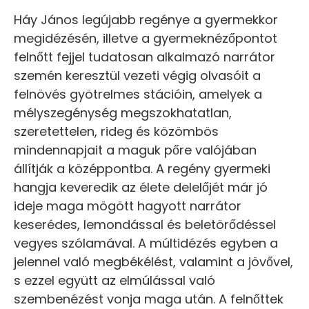
Háy János legújabb regénye a gyermekkor
megidézésén, illetve a gyermeknézőpontot
felnőtt fejjel tudatosan alkalmazó narrátor
szemén keresztül vezeti végig olvasóit a
felnövés gyötrelmes stációin, amelyek a
mélyszegénység megszokhatatlan,
szeretettelen, rideg és közömbös
mindennapjait a maguk pőre valójában
állítják a középpontba. A regény gyermeki
hangja keveredik az élete delelőjét már jó
ideje maga mögött hagyott narrátor
keserédes, lemondással és beletörődéssel
vegyes szólamával. A múltidézés egyben a
jelennel való megbékélést, valamint a jövővel,
s ezzel együtt az elmúlással való
szembenézést vonja maga után. A felnőttek