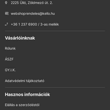
2225 Üllő, Zöldmező út. 2.
webshoprendeles@kello.hu
+36 1 237 6900 / 3-as mellék
Vásárlóinknak
Rólunk
ÁSZF
GY.I.K.
Adatvédelmi tájékoztató
Hasznos információk
Elállás a szerződéstől