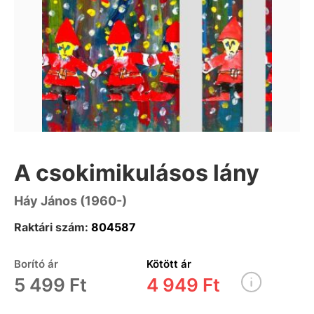
A csokimikulásos lány
Háy János (1960-)
Raktári szám:
804587
Borító ár
Kötött ár
5 499 Ft
4 949 Ft