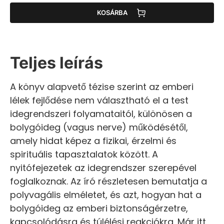
KOSÁRBA
Teljes leírás
A könyv alapvető tézise szerint az emberi
lélek fejlődése nem választható el a test
idegrendszeri folyamataitól, különösen a
bolygóideg (vagus nerve) működésétől,
amely hidat képez a fizikai, érzelmi és
spirituális tapasztalatok között. A
nyitófejezetek az idegrendszer szerepével
foglalkoznak. Az író részletesen bemutatja a
polyvagális elméletet, és azt, hogyan hat a
bolygóideg az emberi biztonságérzetre,
kapcsolódásra és túlélési reakciókra. Már itt