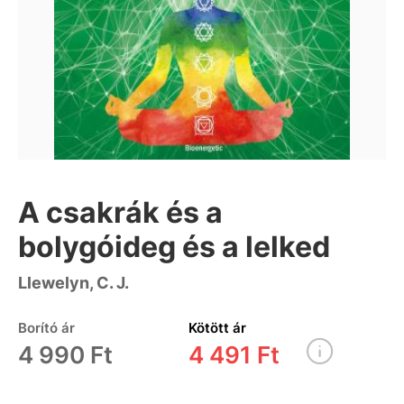
A csakrák és a
bolygóideg és a lelked
Llewelyn, C. J.
Borító ár
Kötött ár
4 990 Ft
4 491 Ft