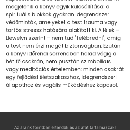
megjelenik a könyv egyik kulcsállítása: a
spirituális blokkok gyakran idegrendszeri
védőminták, amelyeket a test trauma vagy
tartós stressz hatására alakított ki. A lélek –
Llewelyn szerint – nem tud "felébredni", amíg
a test nem érzi magát biztonságban. Ezután
a könyv időrendi sorrendben halad végig a
hét fő csakrán, nem pusztán szimbolikus
vagy meditációs értelemben: minden csakrát
egy fejlődési életszakaszhoz, idegrendszeri
állapothoz és vagális működéshez kapcsol.
Az áraink forintban értendők és az áfát tartalmazzák!