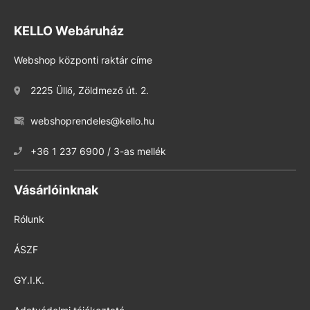
KELLO Webáruház
Webshop központi raktár címe
2225 Üllő, Zöldmező út. 2.
webshoprendeles@kello.hu
+36 1 237 6900 / 3-as mellék
Vásárlóinknak
Rólunk
ÁSZF
GY.I.K.