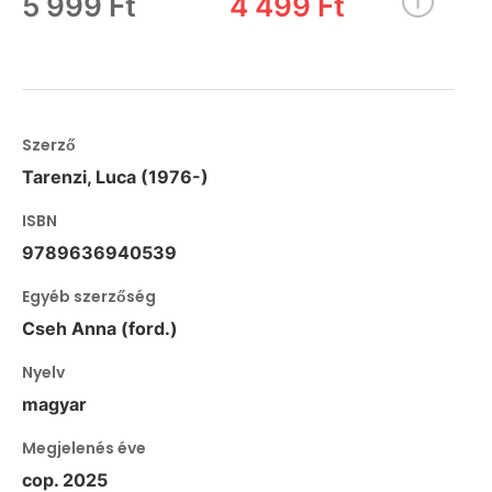
5 999 Ft
4 499 Ft
Szerző
Tarenzi, Luca (1976-)
ISBN
9789636940539
Egyéb szerzőség
Cseh Anna (ford.)
Nyelv
magyar
Megjelenés éve
cop. 2025