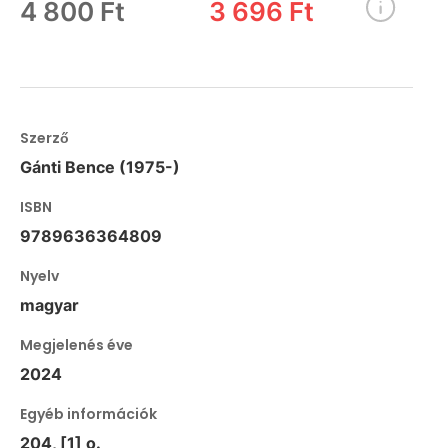
4 800 Ft
3 696 Ft
Szerző
Gánti Bence (1975-)
ISBN
9789636364809
Nyelv
magyar
Megjelenés éve
2024
Egyéb információk
204, [1] o.