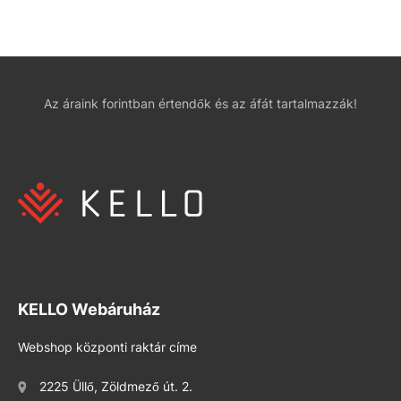
Az áraink forintban értendők és az áfát tartalmazzák!
KELLO Webáruház
Webshop központi raktár címe
2225 Üllő, Zöldmező út. 2.