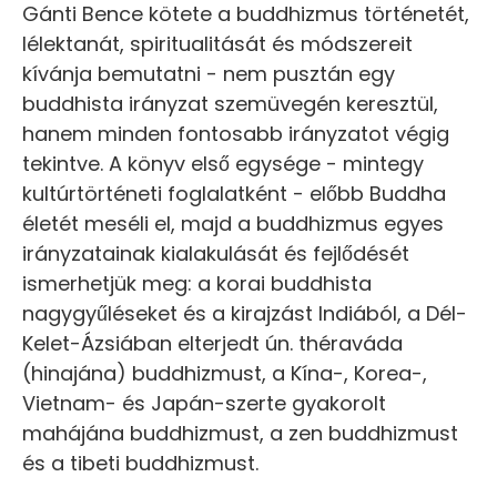
Gánti Bence kötete a buddhizmus történetét,
lélektanát, spiritualitását és módszereit
kívánja bemutatni - nem pusztán egy
buddhista irányzat szemüvegén keresztül,
hanem minden fontosabb irányzatot végig
tekintve. A könyv első egysége - mintegy
kultúrtörténeti foglalatként - előbb Buddha
életét meséli el, majd a buddhizmus egyes
irányzatainak kialakulását és fejlődését
ismerhetjük meg: a korai buddhista
nagygyűléseket és a kirajzást Indiából, a Dél-
Kelet-Ázsiában elterjedt ún. théraváda
(hinajána) buddhizmust, a Kína-, Korea-,
Vietnam- és Japán-szerte gyakorolt
mahájána buddhizmust, a zen buddhizmust
és a tibeti buddhizmust.