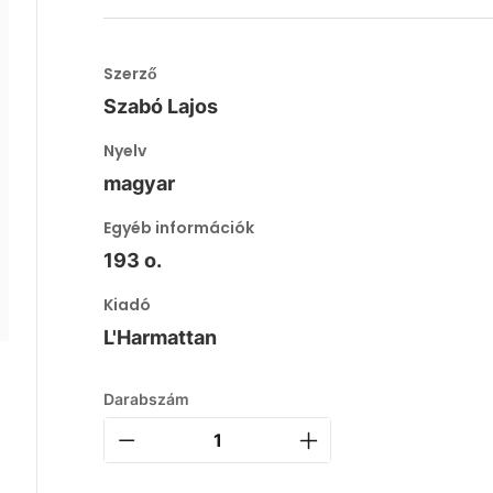
Szerző
Szabó Lajos
Nyelv
magyar
Egyéb információk
193 o.
Kiadó
L'Harmattan
Darabszám