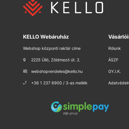
KELLO Webáruház
Vásárló
Webshop központi raktár címe
Rólunk
2225 Üllő, Zöldmező út. 2.
ÁSZF
webshoprendeles@kello.hu
GY.I.K.
+36 1 237 6900 / 3-as mellék
Adatvédelm