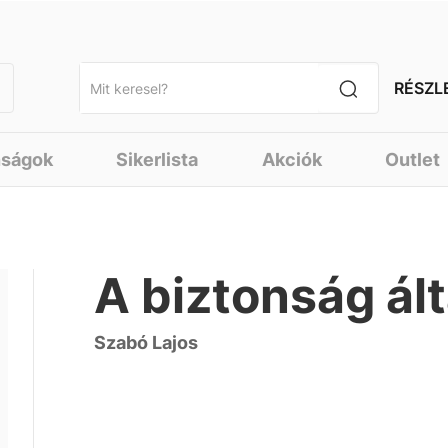
RÉSZL
nságok
Sikerlista
Akciók
Outlet
A biztonság ál
Szabó Lajos