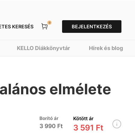
0
ETES KERESÉS
BEJELENTKEZÉS
KELLO Diákkönyvtár
Hírek és blog
talános elmélete
Borító ár
Kötött ár
3 990 Ft
3 591 Ft