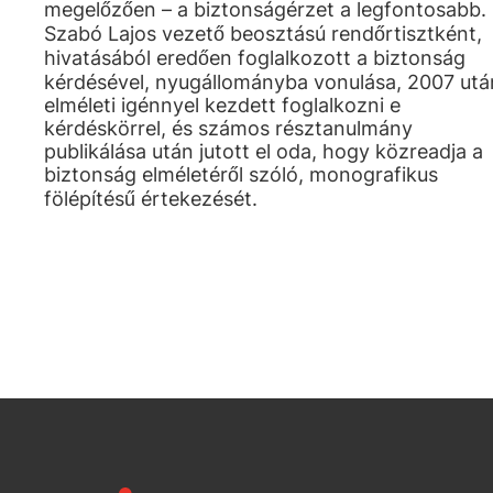
megelőzően – a biztonságérzet a legfontosabb.
Szabó Lajos vezető beosztású rendőrtisztként,
hivatásából eredően foglalkozott a biztonság
kérdésével, nyugállományba vonulása, 2007 utá
elméleti igénnyel kezdett foglalkozni e
kérdéskörrel, és számos résztanulmány
publikálása után jutott el oda, hogy közreadja a
biztonság elméletéről szóló, monografikus
fölépítésű értekezését.