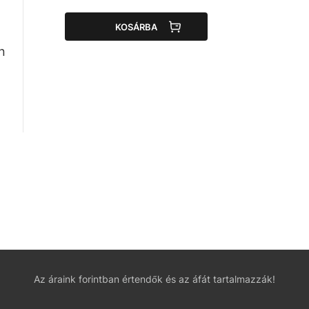
KOSÁRBA
n
Az áraink forintban értendők és az áfát tartalmazzák!