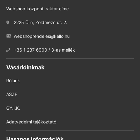
Webshop központi raktár címe
2225 Üllő, Zöldmező út. 2.
webshoprendeles@kello.hu
+36 1 237 6900 / 3-as mellék
Vásárlóinknak
Rólunk
ÁSZF
GY.I.K.
Adatvédelmi tájékoztató
Hasznos információk