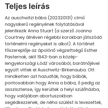
Teljes leírás
Az auschwitzi bába (202320131) című
nagysikerű regényének folytatásával
jelentkezik Anna Stuart (a szerző Joanna
Courtney álnéven régebbi korokban játszódó
történelmi regényeket is alkot). A történet
főszereplője az ápolónő végzettségű Esther
Pasternak, akit 1943-ban a közép-
lengyelországi Łódź városából, barátnőjével
együtt vittek el Auschwitz-Birkenauba. Ott
mindketten azt hazudták, hogy bábák,
pontosabban hogy Anna a bába, ő pedig az
asszisztense, így kerültek a helyi szülőházba,
hogy valójában abortuszokban
segédkezzenek, de néha szülést is levezettek,