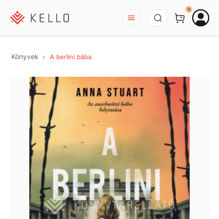
BEJELENTKEZÉS
0
Könyvek
A berlini bába