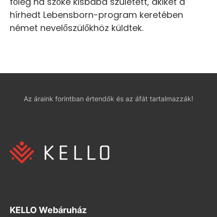
főleg ha szőke kisbaba született, akiket a
hírhedt Lebensborn-program keretében
német nevelőszülőkhöz küldtek.
Az áraink forintban értendők és az áfát tartalmazzák!
KELLO Webáruház