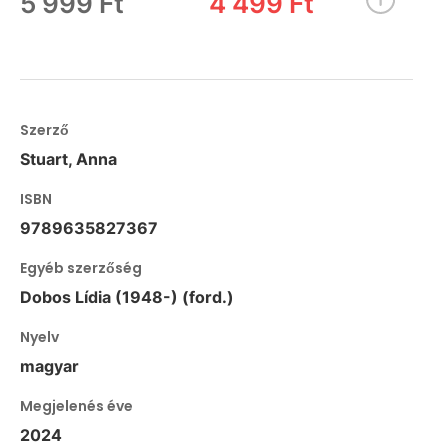
5 999 Ft
4 499 Ft
Szerző
Stuart, Anna
ISBN
9789635827367
Egyéb szerzőség
Dobos Lídia (1948-) (ford.)
Nyelv
magyar
Megjelenés éve
2024