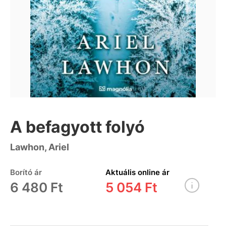
A befagyott folyó
Lawhon, Ariel
Borító ár
Aktuális online ár
6 480 Ft
5 054 Ft