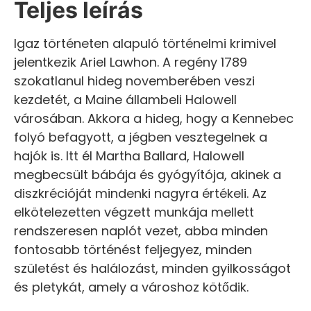
Teljes leírás
Igaz történeten alapuló történelmi krimivel
jelentkezik Ariel Lawhon. A regény 1789
szokatlanul hideg novemberében veszi
kezdetét, a Maine állambeli Halowell
városában. Akkora a hideg, hogy a Kennebec
folyó befagyott, a jégben vesztegelnek a
hajók is. Itt él Martha Ballard, Halowell
megbecsült bábája és gyógyítója, akinek a
diszkrécióját mindenki nagyra értékeli. Az
elkötelezetten végzett munkája mellett
rendszeresen naplót vezet, abba minden
fontosabb történést feljegyez, minden
születést és halálozást, minden gyilkosságot
és pletykát, amely a városhoz kötődik.