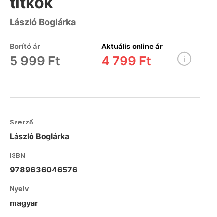
titkok
László Boglárka
Borító ár
Aktuális online ár
5 999 Ft
4 799 Ft
Szerző
László Boglárka
ISBN
9789636046576
Nyelv
magyar