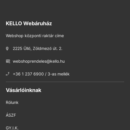
KELLO Webáruház
Webshop központi raktár címe
2225 Üllő, Zöldmező út. 2.
webshoprendeles@kello.hu
+36 1 237 6900 / 3-as mellék
Vásárlóinknak
Rólunk
ÁSZF
GY.I.K.