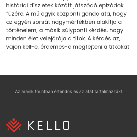
históriai díszletek között játszódó epizódok
füzére. A mű egyik központi gondolata, hogy
az egyén sorsát nagymértékben alakítja a
történelem; a másik súlyponti kérdés, hogy
minden élet velejárója a titok. A kérdés az,
vajon kell-e, érdemes-e megfejteni a titkokat.
Az áraink forintban értendők és az áfát tartalmazzák!