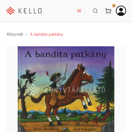
BEJELENTKEZÉS
0
Könyvek
A bandita patkány