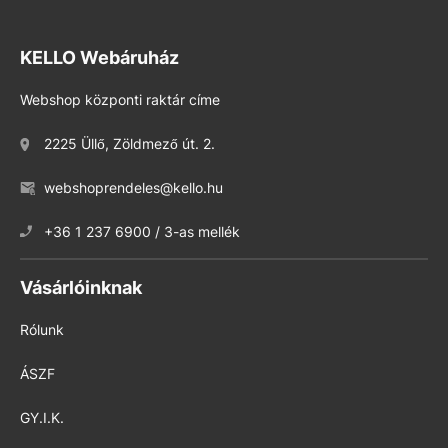
KELLO Webáruház
Webshop központi raktár címe
2225 Üllő, Zöldmező út. 2.
webshoprendeles@kello.hu
+36 1 237 6900 / 3-as mellék
Vásárlóinknak
Rólunk
ÁSZF
GY.I.K.