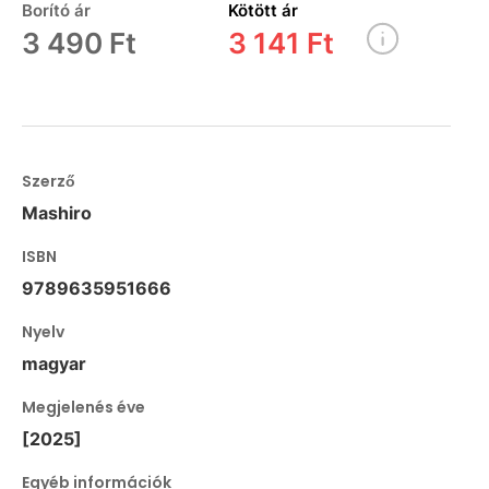
Borító ár
Kötött ár
3 490 Ft
3 141 Ft
Szerző
Mashiro
ISBN
9789635951666
Nyelv
magyar
Megjelenés éve
[2025]
Egyéb információk