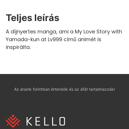
Teljes leírás
A díjnyertes manga, ami a My Love Story with
Yamada-kun at Lv999 című animét is
inspirálta.
Az áraink forintban értendők és az áfát tartalmazzák!