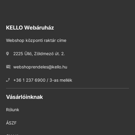
KELLO Webáruház
Webshop központi raktár címe
2225 Üllő, Zöldmező út. 2.
webshoprendeles@kello.hu
+36 1 237 6900 / 3-as mellék
Vásárlóinknak
Rólunk
ÁSZF