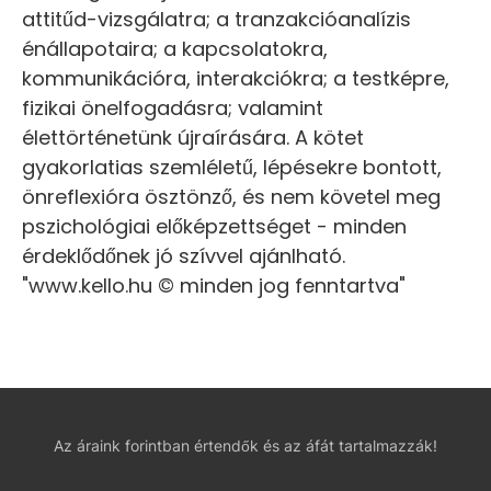
attitűd-vizsgálatra; a tranzakcióanalízis
énállapotaira; a kapcsolatokra,
kommunikációra, interakciókra; a testképre,
fizikai önelfogadásra; valamint
élettörténetünk újraírására. A kötet
gyakorlatias szemléletű, lépésekre bontott,
önreflexióra ösztönző, és nem követel meg
pszichológiai előképzettséget - minden
érdeklődőnek jó szívvel ajánlható.
"www.kello.hu © minden jog fenntartva"
Az áraink forintban értendők és az áfát tartalmazzák!