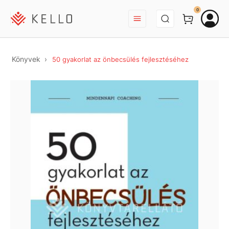
BEJELENTKEZÉS
0
Könyvek
50 gyakorlat az önbecsülés fejlesztéséhez