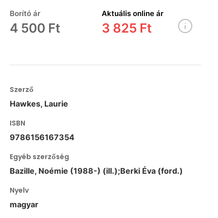
Borító ár
Aktuális online ár
4 500 Ft
3 825 Ft
Szerző
Hawkes, Laurie
ISBN
9786156167354
Egyéb szerzőség
Bazille, Noémie (1988-) (ill.);Berki Éva (ford.)
Nyelv
magyar