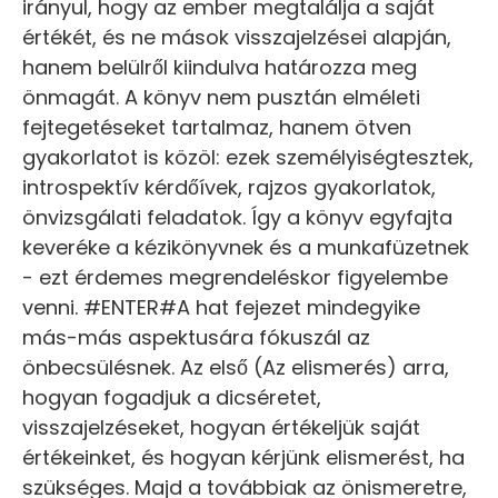
irányul, hogy az ember megtalálja a saját
értékét, és ne mások visszajelzései alapján,
hanem belülről kiindulva határozza meg
önmagát. A könyv nem pusztán elméleti
fejtegetéseket tartalmaz, hanem ötven
gyakorlatot is közöl: ezek személyiségtesztek,
introspektív kérdőívek, rajzos gyakorlatok,
önvizsgálati feladatok. Így a könyv egyfajta
keveréke a kézikönyvnek és a munkafüzetnek
- ezt érdemes megrendeléskor figyelembe
venni. #ENTER#A hat fejezet mindegyike
más-más aspektusára fókuszál az
önbecsülésnek. Az első (Az elismerés) arra,
hogyan fogadjuk a dicséretet,
visszajelzéseket, hogyan értékeljük saját
értékeinket, és hogyan kérjünk elismerést, ha
szükséges. Majd a továbbiak az önismeretre,