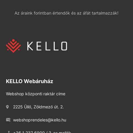
Az áraink forintban értendők és az áfát tartalmazzák!
KELLO Webáruház
Webshop központi raktár címe
2225 Üllő, Zöldmező út. 2.
webshoprendeles@kello.hu
+36 1 237 6900 / 3-as mellék