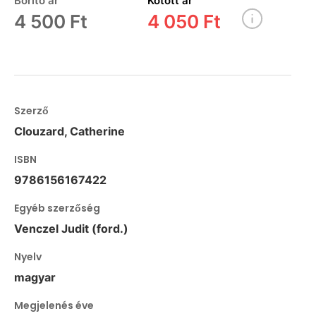
Borító ár
Kötött ár
4 500 Ft
4 050 Ft
Szerző
Clouzard, Catherine
ISBN
9786156167422
Egyéb szerzőség
Venczel Judit (ford.)
Nyelv
magyar
Megjelenés éve