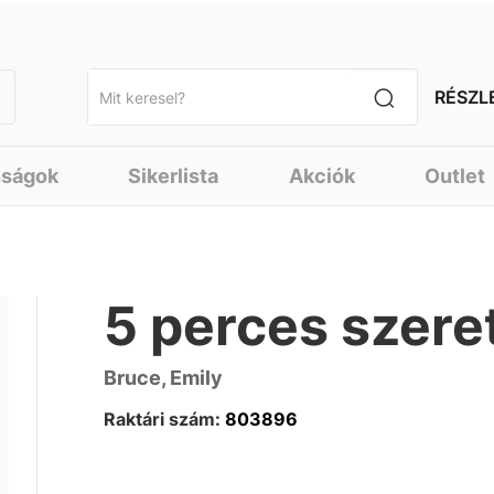
RÉSZL
nságok
Sikerlista
Akciók
Outlet
5 perces szer
Bruce, Emily
Raktári szám:
803896