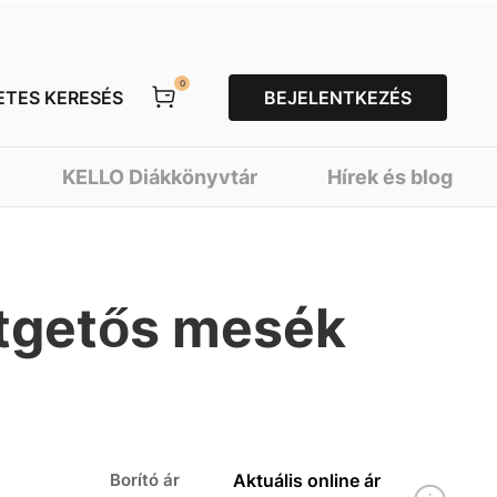
0
ETES KERESÉS
BEJELENTKEZÉS
KELLO Diákkönyvtár
Hírek és blog
etgetős mesék
Borító ár
Aktuális online ár