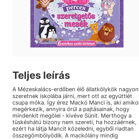
Teljes leírás
A Mézeskalács-erdőben élő állatkölykök nagyon
szeretnek iskolába járni, mert ott az együttlét
csupa móka. Így érez Mackó Manci is, aki amiko
megérkezik, annyira örül a pajtásainak, hogy
mindenkit megölel - kivéve Sünit. Merthogy a
tüskéshátú bizony nem szereti, ha hozzáérnek,
ezért ha látja Mancit közeledni, egyből riadtan
összegömbölyödik. A mackólány mindig