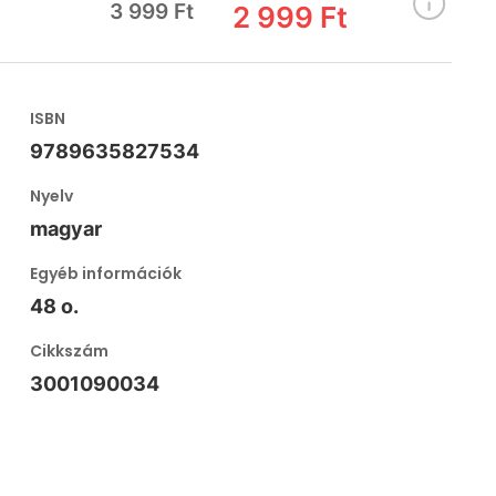
3 999 Ft
2 999 Ft
ISBN
9789635827534
Nyelv
magyar
Egyéb információk
48 o.
Cikkszám
3001090034