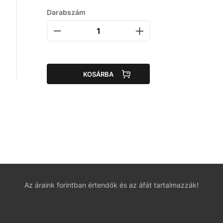
Darabszám
KOSÁRBA
Az áraink forintban értendők és az áfát tartalmazzák!