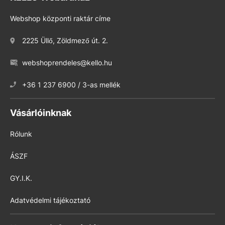
Webshop központi raktár címe
2225 Üllő, Zöldmező út. 2.
webshoprendeles@kello.hu
+36 1 237 6900 / 3-as mellék
Vásárlóinknak
Rólunk
ÁSZF
GY.I.K.
Adatvédelmi tájékoztató